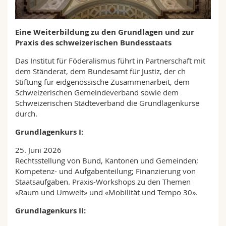
Math.-Nat. und Med. Fak.
Mitarbeitende
Webmail
Eine Weiterbildung zu den Grundlagen und zur
Interfakultär
Doktorierende
Vorlesungsverzeichnis
Praxis des schweizerischen Bundesstaats
Das Institut für Föderalismus führt in Partnerschaft mit
MyUnifr
dem Ständerat, dem Bundesamt für Justiz, der ch
Stiftung für eidgenössische Zusammenarbeit, dem
Schweizerischen Gemeindeverband sowie dem
Schweizerischen Städteverband die Grundlagenkurse
durch.
Grundlagenkurs I:
25. Juni 2026
Rechtsstellung von Bund, Kantonen und Gemeinden;
Kompetenz- und Aufgabenteilung; Finanzierung von
Staatsaufgaben. Praxis-Workshops zu den Themen
«Raum und Umwelt» und «Mobilität und Tempo 30».
Grundlagenkurs II: