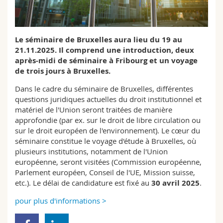
Sciences et médecine
Collaborateurs
Webmail
Interfacultaire
Doctorants
Programme des cours
Le séminaire de Bruxelles aura lieu du 19 au
21.11.2025. Il comprend une introduction, deux
après-midi de séminaire à Fribourg et un voyage
MyUnifr
de trois jours à Bruxelles.
Dans le cadre du séminaire de Bruxelles, différentes
questions juridiques actuelles du droit institutionnel et
matériel de l'Union seront traitées de manière
approfondie (par ex. sur le droit de libre circulation ou
sur le droit européen de l'environnement). Le cœur du
séminaire constitue le voyage d'étude à Bruxelles, où
plusieurs institutions, notamment de l'Union
européenne, seront visitées (Commission européenne,
Parlement européen, Conseil de l'UE, Mission suisse,
etc.). Le délai de candidature est fixé au
30 avril 2025
.
pour plus d'informations >