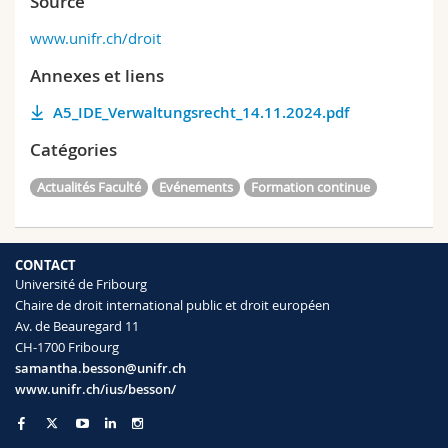
Source
www.unifr.ch/droit
Annexes et liens
A5_IDE_Verwaltungsrecht_14.11.2024.pdf
Catégories
Actualités Faculté
Evénements
Formation continue
CONTACT
Université de Fribourg
Chaire de droit international public et droit européen
Av. de Beauregard 11
CH-1700 Fribourg
samantha.besson@unifr.ch
www.unifr.ch/ius/besson/