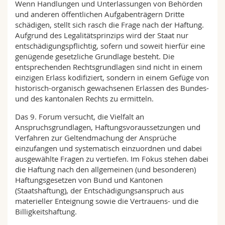
Wenn Handlungen und Unterlassungen von Behörden
Sciences et médecine
Collaborateurs
Webmail
und anderen öffentlichen Aufgabenträgern Dritte
schädigen, stellt sich rasch die Frage nach der Haftung.
Interfacultaire
Doctorants
Programme des cours
Aufgrund des Legalitätsprinzips wird der Staat nur
entschädigungspflichtig, sofern und soweit hierfür eine
genügende gesetzliche Grundlage besteht. Die
MyUnifr
entsprechenden Rechtsgrundlagen sind nicht in einem
einzigen Erlass kodifiziert, sondern in einem Gefüge von
historisch-organisch gewachsenen Erlassen des Bundes-
und des kantonalen Rechts zu ermitteln.
Das 9. Forum versucht, die Vielfalt an
Anspruchsgrundlagen, Haftungsvoraussetzungen und
Verfahren zur Geltendmachung der Ansprüche
einzufangen und systematisch einzuordnen und dabei
ausgewählte Fragen zu vertiefen. Im Fokus stehen dabei
die Haftung nach den allgemeinen (und besonderen)
Haftungsgesetzen von Bund und Kantonen
(Staatshaftung), der Entschädigungsanspruch aus
materieller Enteignung sowie die Vertrauens- und die
Billigkeitshaftung.