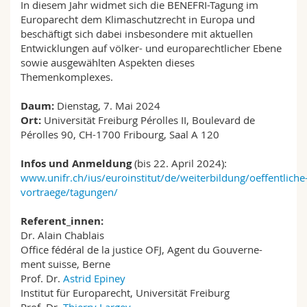
In diesem Jahr widmet sich die BENEFRI-Tagung im
Math.-Nat. und Med. Fak.
Mitarbeitende
Webmail
Europarecht dem Klimaschutzrecht in Europa und
beschäftigt sich dabei insbesondere mit aktuellen
Interfakultär
Doktorierende
Vorlesungsverzeichnis
Entwicklungen auf völker- und europarechtlicher Ebene
sowie ausgewählten Aspekten dieses
Themenkomplexes.
MyUnifr
Daum:
Dienstag, 7. Mai 2024
Ort:
Universität Freiburg Pérolles II, Boulevard de
Pérolles 90, CH-1700 Fribourg, Saal A 120
Infos und Anmeldung
(bis 22. April 2024):
www.unifr.ch/ius/euroinstitut/de/weiterbildung/oeffentliche
vortraege/tagungen/
Referent_innen:
Dr. Alain Chablais
Office fédéral de la justice OFJ, Agent du Gouverne-
ment suisse, Berne
Prof. Dr.
Astrid Epiney
Institut für Europarecht, Universität Freiburg