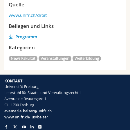
Quelle
www.unifr.ch/droit
Beilagen und Links
Programm
Kategorien
News Fakultät
Veranstaltungen
Weiterbildung
KONTAKT
Universität Freiburg
Lehrstuhl für Staats- und Verwaltungsrecht I
Avenue de Beauregard 1
CH-1700 Freiburg
evamaria.belser@unifr.ch
www.unifr.ch/ius/belser