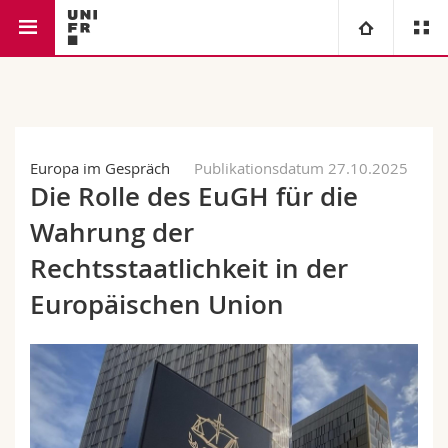
Rechtswissenschaftliche
Lehrstuhl für Staats- und
Universität
Fakultät
Verwaltungsrecht II
Fakultäten
Studium
Europa im Gespräch
Publikationsdatum 27.10.2025
Die Rolle des EuGH für die
Informationen für
Campus
Theologische Fak.
Wahrung der
Forschung
Ressourcen
Rechtswissenschaftliche Fak.
Studieninteressierte
Rechtsstaatlichkeit in der
Europäischen Union
Universität
Wirtschafts- und Sozialwissenschaftliche Fak.
Studierende
Personenverzeichnis
Weiterbildung
Philosophische Fak.
Medien
Ortsplan
Fak. für Erziehungs- und Bildungswissenschaften
Forschende
Bibliotheken