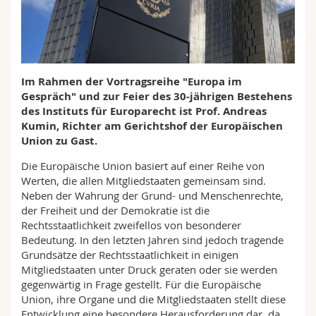
Math.-Nat. und Med. Fak.
Mitarbeitende
Webmail
Interfakultär
Doktorierende
Vorlesungsverzeichnis
Im Rahmen der Vortragsreihe "Europa im
MyUnifr
Gespräch" und zur Feier des 30-jährigen Bestehens
des Instituts für Europarecht ist Prof. Andreas
Kumin, Richter am Gerichtshof der Europäischen
Union zu Gast.
Die Europäische Union basiert auf einer Reihe von
Werten, die allen Mitgliedstaaten gemeinsam sind.
Neben der Wahrung der Grund- und Menschenrechte,
der Freiheit und der Demokratie ist die
Rechtsstaatlichkeit zweifellos von besonderer
Bedeutung. In den letzten Jahren sind jedoch tragende
Grundsätze der Rechtsstaatlichkeit in einigen
Mitgliedstaaten unter Druck geraten oder sie werden
gegenwärtig in Frage gestellt. Für die Europäische
Union, ihre Organe und die Mitgliedstaaten stellt diese
Entwicklung eine besondere Herausforderung dar, da