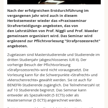
Math.-Nat. und Med. Fak.
Mitarbeitende
Webmail
Nach der erfolgreichen Erstdurchführung im
vergangenen Jahr wird auch in diesem
Interfakultär
Doktorierende
Vorlesungsverzeichnis
Herbstsemester wieder das «Praxisseminar
Strafverteidigung» angeboten, das von
MyUnifr
den
Lehrstühlen von Prof. Niggli und Prof. Maeder
gemeinsam organisiert wird. Das Seminar wird
ergänzend zur Pflichtvorlesung "Strafprozessrecht"
angeboten.
Zugelassen sind Masterstudierende und Studierende im
dritten Studienjahr (abgeschlossenes IUR II). Der
vorherige Besuch der Pflichtvorlesung
«Strafprozessrecht» wird nicht vorausgesetzt. Die
Vorlesung kann für die Schwerpunkte «Strafrecht» und
«Menschenrechte» gewählt werden. Sie ist auch für
BENEFRI-Studierende zugänglich. Die Teilnehmerzahl ist
auf 10 Studierende begrenzt. Das Seminar kann
entweder als Spezialkredit (5 ECTS) oder als
Masterseminar (5 ECTS) angerechnet werden.