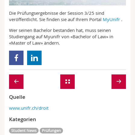
Math.-Nat. und Med. Fak.
Mitarbeitende
Webmail
Die Prüfungsergebnisse der Session 3/25 sind
veröffentlicht. Sie finden sie auf Ihrem Portal
MyUnifr
.
Interfakultär
Doktorierende
Vorlesungsverzeichnis
Wer seinen Bachelor bestanden hat, muss seinen
Studiengang auf Myunifr von «Bachelor of Law» in
MyUnifr
«Master of Law» ändern.
Quelle
www.unifr.ch/droit
Kategorien
Student News
Prüfungen