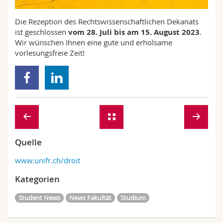
Math.-Nat. und Med. Fak.
Mitarbeitende
Webmail
Die Rezeption des Rechtswissenschaftlichen Dekanats
ist geschlossen
vom 28. Juli bis am 15. August 2023
.
Interfakultär
Doktorierende
Vorlesungsverzeichnis
Wir wünschen Ihnen eine gute und erholsame
vorlesungsfreie Zeit!
MyUnifr
Quelle
www.unifr.ch/droit
Kategorien
Student News
News Fakultät
Studium