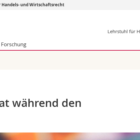
r Handels- und Wirtschaftsrecht
Informationen 
Lehrstuhl für 
k.
Studieninteressier
aftliche Fak.
Studierende
Forschung
d Sozialwissenschaftliche Fak.
Medien
Fak.
Forschende
ungs- und Bildungswissenschaften
Mitarbeitende
 Med. Fak.
Doktorierende
nat während den