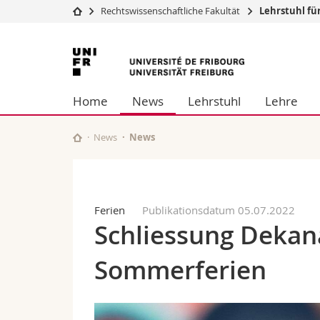
Rechtswissenschaftliche Fakultät
Lehrstuhl fü
Universität
Fakultäten
Universität
Studium
Theologische Fa
Freiburg
Campus
Rechtswissensch
Home
News
Lehrstuhl
Lehre
Forschung
Wirtschafts- un
Universität
Philosophische 
Weiterbildung
Fak. für Erzieh
News
News
Math.-Nat. und
Interfakultär
Ferien
Publikationsdatum 05.07.2022
Schliessung Deka
Sommerferien