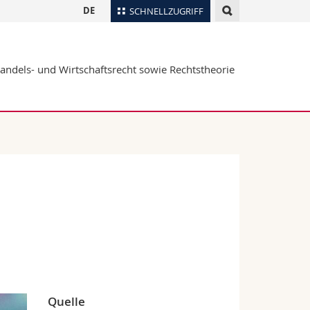
DE
SCHNELLZUGRIFF
für
Personenverzeichnis
Handels- und Wirtschaftsrecht sowie Rechtstheorie
Ortsplan
te
Bibliotheken
Webmail
Vorlesungsverzeichnis
MyUnifr
Quelle