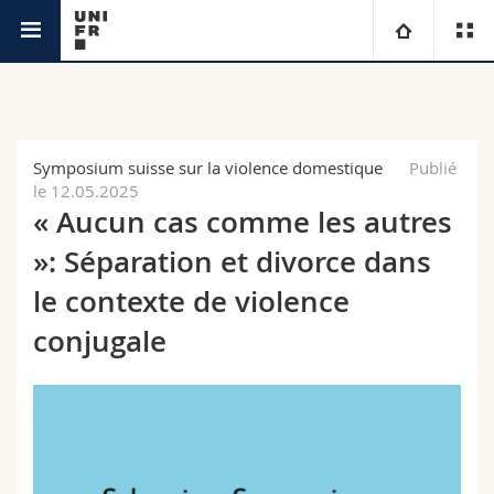
Interfacultaire
Institut de la Famille
Université
Facultés
Etudes
Symposium suisse sur la violence domestique
Publié
le 12.05.2025
Vous êtes
Campus
Théologie
« Aucun cas comme les autres
»: Séparation et divorce dans
Recherche
Ressources
Droit
Futurs étudiants
le contexte de violence
Université
Sciences économiques et sociales et management
Etudiants
Annuaire du personnel
conjugale
Formation continue
Lettres et sciences humaines
Médias
Plan d'accès
Sciences de l'éducation et de la formation
Chercheurs
Bibliothèques