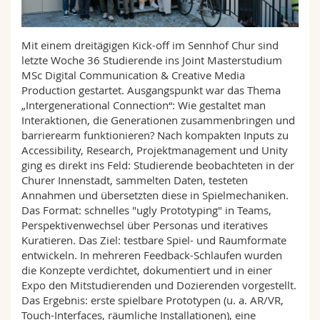
Science and Medicine
Employees
Webmail
Mit einem dreitägigen Kick-off im Sennhof Chur sind
Interfaculty
PhD students
Course catalogue
letzte Woche 36 Studierende ins Joint Masterstudium
MSc Digital Communication & Creative Media
MyUnifr
Production gestartet. Ausgangspunkt war das Thema
„Intergenerational Connection“: Wie gestaltet man
Interaktionen, die Generationen zusammenbringen und
barrierearm funktionieren? Nach kompakten Inputs zu
Accessibility, Research, Projektmanagement und Unity
ging es direkt ins Feld: Studierende beobachteten in der
Churer Innenstadt, sammelten Daten, testeten
Annahmen und übersetzten diese in Spielmechaniken.
Das Format: schnelles "ugly Prototyping" in Teams,
Perspektivenwechsel über Personas und iteratives
Kuratieren. Das Ziel: testbare Spiel- und Raumformate
entwickeln. In mehreren Feedback-Schlaufen wurden
die Konzepte verdichtet, dokumentiert und in einer
Expo den Mitstudierenden und Dozierenden vorgestellt.
Das Ergebnis: erste spielbare Prototypen (u. a. AR/VR,
Touch-Interfaces, räumliche Installationen), eine