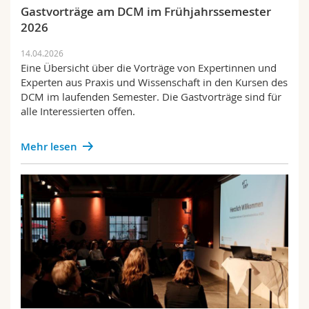
Math.-Nat. und Med. Fak.
Mitarbeitende
Gastvorträge am DCM im Frühjahrssemester
Webmail
2026
Interfakultär
Doktorierende
Vorlesungsverzeichnis
14.04.2026
Eine Übersicht über die Vorträge von Expertinnen und
Experten aus Praxis und Wissenschaft in den Kursen des
MyUnifr
DCM im laufenden Semester. Die Gastvorträge sind für
alle Interessierten offen.
Mehr lesen