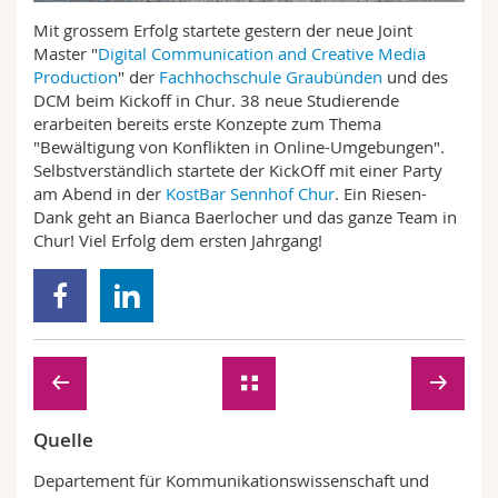
Math.-Nat. und Med. Fak.
Mitarbeitende
Webmail
Mit grossem Erfolg startete gestern der neue Joint
Master "
Digital Communication and Creative Media
Interfakultär
Doktorierende
Production
" der
Fachhochschule Graubünden
und des
Vorlesungsverzeichnis
DCM beim Kickoff in Chur. 38 neue Studierende
erarbeiten bereits erste Konzepte zum Thema
MyUnifr
"Bewältigung von Konflikten in Online-Umgebungen".
Selbstverständlich startete der KickOff mit einer Party
am Abend in der
KostBar Sennhof Chur
. Ein Riesen-
Dank geht an Bianca Baerlocher und das ganze Team in
Chur! Viel Erfolg dem ersten Jahrgang!
Quelle
Departement für Kommunikationswissenschaft und