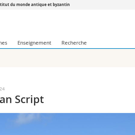
stitut du monde antique et byzantin
Vous êtes
Futurs étudia
Etudiants
ines
Enseignement
Recherche
conomiques et sociales et management
Médias
 sciences humaines
Chercheurs
 l'éducation et de la formation
Collaborateu
t médecine
Doctorants
aire
024
an Script