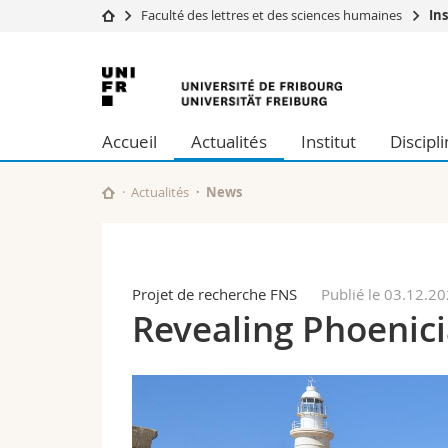
Faculté des lettres et des sciences humaines
In
Université
Facultés
Université
Etudes
Théologie
de
Campus
Droit
Accueil
Actualités
Institut
Discipl
Recherche
Sciences é
Fribourg
Université
Lettres et
Formation continue
Sciences de
Actualités
News
Sciences e
Interfacult
Projet de recherche FNS
Publié le 03.12.2
Revealing Phoenici