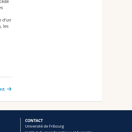
océdé
es
e d'un
, les
ant
CONTACT
Université de Fribourg