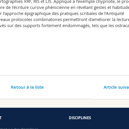
tographies XRF, RIS et LIS. Appliqué à l’exemple chypriote, le pr
ture de l’écriture cursive phénicienne en révélant gestes et habitud
r l’approche épigraphique des pratiques scribales de l’Antiquité
uveaux protocoles combinatoires permettront d'améliorer la lectur
vés sur des supports fortement endommagés, tels que les ostraca
Retour à la liste
Article suiv
T
DISCIPLINES