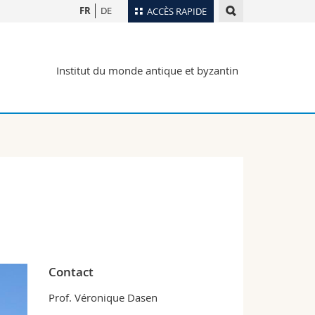
FR
DE
ACCÈS RAPIDE
Annuaire du personnel
Institut du monde antique et byzantin
Plan d'accès
nts
Bibliothèques
Webmail
rs
Programme des cours
MyUnifr
Contact
Prof. Véronique Dasen