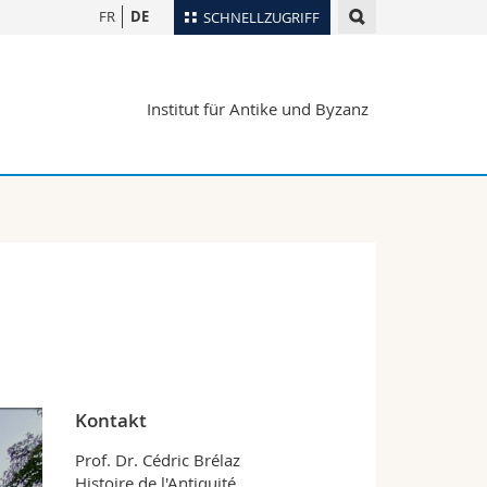
FR
DE
SCHNELLZUGRIFF
für
Personenverzeichnis
Institut für Antike und Byzanz
Ortsplan
te
Bibliotheken
Webmail
Vorlesungsverzeichnis
MyUnifr
Kontakt
Prof. Dr. Cédric Brélaz
Histoire de l'Antiquité