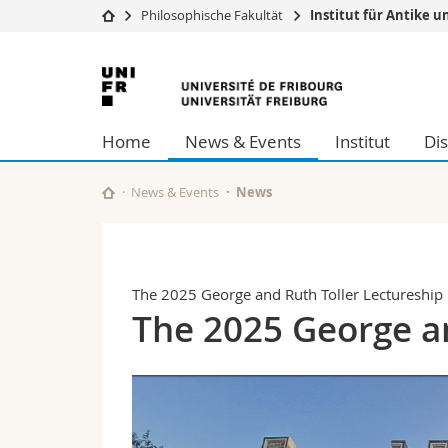
Philosophische Fakultät
Institut für Antike u
Universität
Fakultäten
Universität
Studium
Theologische Fa
Freiburg
Campus
Rechtswissensch
Home
News & Events
Institut
Dis
Forschung
Wirtschafts- un
Universität
Philosophische 
Weiterbildung
Fak. für Erzieh
News & Events
News
Math.-Nat. und
Interfakultär
The 2025 George and Ruth Toller Lectureship
The 2025 George an