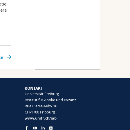
atie
tera
kel
KONTAKT
Universität Freiburg
Institut für Antike und Byzanz
Rue Pierre-Aeby 16
CH-1700 Fribourg
www.unifr.ch/iab