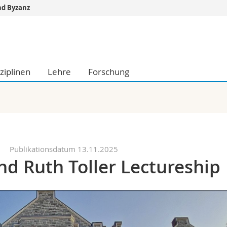
nd Byzanz
Informationen 
k.
Studieninteressier
aftliche Fak.
Studierende
ziplinen
Lehre
Forschung
d Sozialwissenschaftliche Fak.
Medien
Fak.
Forschende
ungs- und Bildungswissenschaften
Mitarbeitende
 Med. Fak.
Doktorierende
Publikationsdatum 13.11.2025
d Ruth Toller Lectureship