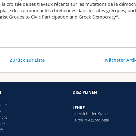
à la croisée de ses travaux récents sur les mutations de la démocr
 place des communautés chrétiennes dans les cités grecques, por
Christ Groups to Civic Participation and Greek Democracy”.
Zurück zur Liste
Nächster Arti
T
DISZIPLINEN
reter
LEHRE
k
Übersicht der Kurse
icht
Kurse in Ägyptologie
nde
ft