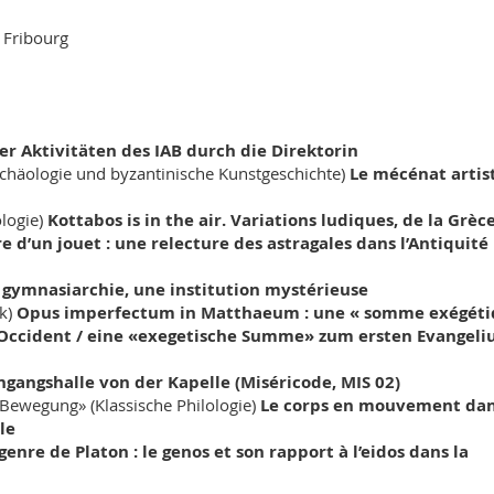
 Fribourg
er Aktivitäten des IAB durch die Direktorin
rchäologie und byzantinische Kunstgeschichte)
Le mécénat artis
ologie)
Kottabos is in the air.
Variations ludiques, de la Grèc
re d’un jouet : une relecture des astragales dans l’Antiquité
 gymnasiarchie, une institution mystérieuse
ik)
Opus imperfectum in Matthaeum : une « somme exégét
t Occident / eine «exegetische Summe» zum ersten Evangel
ingangshalle von der Kapelle (Miséricode, MIS 02)
Bewegung» (Klassische Philologie)
Le corps en mouvement dan
le
genre de Platon : le genos et son rapport à l’eidos dans la