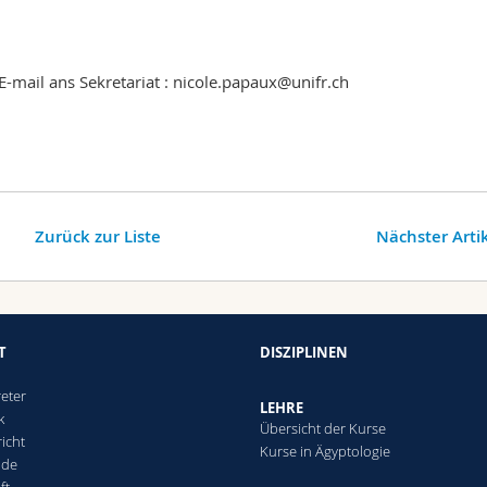
mail ans Sekretariat : nicole.papaux@unifr.ch
Zurück zur Liste
Nächster Arti
T
DISZIPLINEN
reter
LEHRE
k
Übersicht der Kurse
icht
Kurse in Ägyptologie
nde