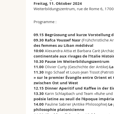
Freitag, 11. Oktober 2024
Weiterbildungszentrum, rue de Rome 6, 1700
Programme :
09.15 Begrüssung und kurze Vorstellung d
09.30 Rafca Youssef Nasr
(Frühchristliche A
des femmes au Liban médiéval
10:00
Alexandra Attia et Barbara Carè (Archä
continentale aux rivages de l’Italie Histoi
10.30 Pause im Weiterbildungszentrum
11.00
Olivier Curty (Geschichte der Antike)
La
11.30
Ingo Schaaf et Louis-Jean Tissot (Patrist
» sur le premier Évangile entre Orient e
zwischen Ost und West
12.15 Dinner Aperitif und Kaffee in der E
13.30
Karin Schlapbach und Team «Ruhe und 
poésie latine au seuil de l’époque impéria
14.00
Pauline Sabrier (Antike Philosophie)
Le 
philosophie platonicienne