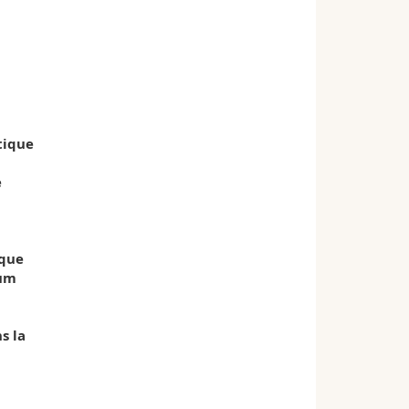
tique
e
ique
ium
s la