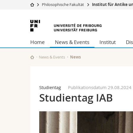
Philosophische Fakultät
Institut für Antike u
Universität
Fakultäten
Universität
Studium
Theologische Fa
Freiburg
Campus
Rechtswissensch
Home
News & Events
Institut
Dis
Forschung
Wirtschafts- un
Universität
Philosophische 
Weiterbildung
Fak. für Erzieh
News & Events
News
Math.-Nat. und
Interfakultär
Studientag
Publikationsdatum 29.08.2024
Studientag IAB