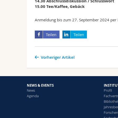
14.30 Abschlussdiskussion / Schlusswort
15.00 Tee/Kaffee, Gebäck
Anmeldung bis zum 27. September 2024 per E-
Teilen
Teilen
Vorheriger Artikel
NEWS & EVENTS
INSTITU
News
Profil
Agenda
Fachvert
Bibliothe
Jahresber
Forsche