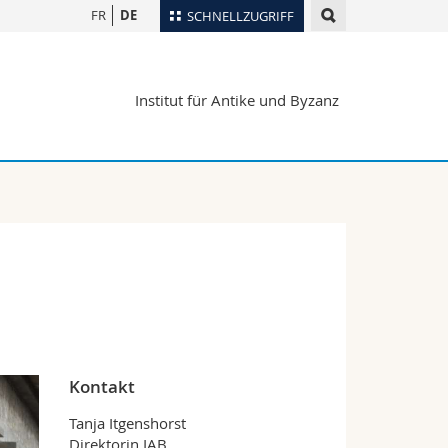
FR
DE
SCHNELLZUGRIFF
für
Personenverzeichnis
Institut für Antike und Byzanz
Ortsplan
te
Bibliotheken
Webmail
Vorlesungsverzeichnis
MyUnifr
Kontakt
Tanja Itgenshorst
Direktorin IAB