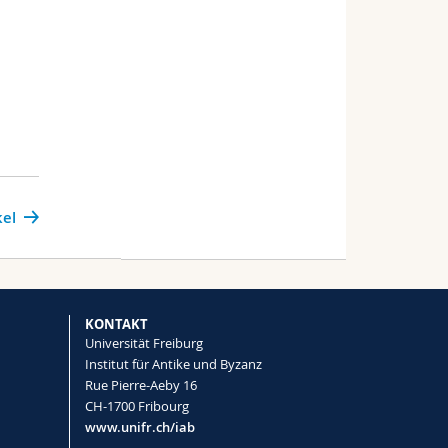
kel
KONTAKT
Universität Freiburg
Institut für Antike und Byzanz
Rue Pierre-Aeby 16
CH-1700 Fribourg
www.unifr.ch/iab