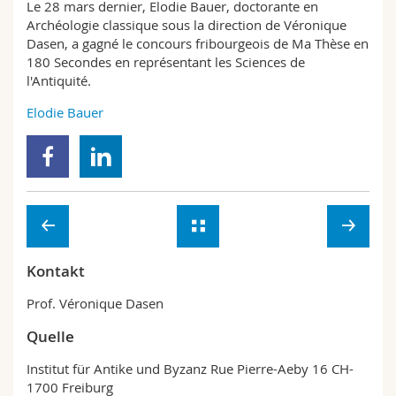
Le 28 mars dernier, Elodie Bauer, doctorante en
Math.-Nat. und Med. Fak.
Mitarbeitende
Webmail
Archéologie classique sous la direction de Véronique
Dasen, a gagné le concours fribourgeois de Ma Thèse en
Interfakultär
Doktorierende
Vorlesungsverzeichnis
180 Secondes en représentant les Sciences de
l'Antiquité.
MyUnifr
Elodie Bauer
Kontakt
Prof. Véronique Dasen
Quelle
Institut für Antike und Byzanz Rue Pierre-Aeby 16 CH-
1700 Freiburg