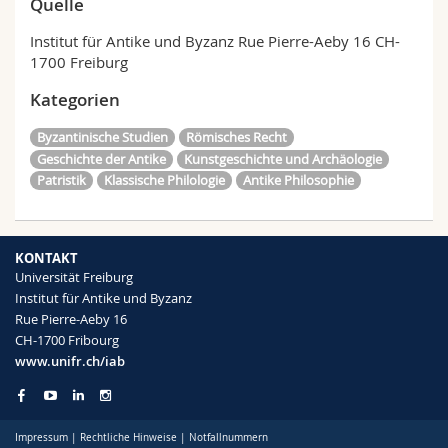
Quelle
Institut für Antike und Byzanz Rue Pierre-Aeby 16 CH-
1700 Freiburg
Kategorien
Byzantinische Studien
Römisches Recht
Geschichte der Antike
Kunstgeschichte und Archäologie
Patristik
Klassische Philologie
Antike Philosophie
KONTAKT
Universität Freiburg
Institut für Antike und Byzanz
Rue Pierre-Aeby 16
CH-1700 Fribourg
www.unifr.ch/iab
Impressum
|
Rechtliche Hinweise
|
Notfallnummern