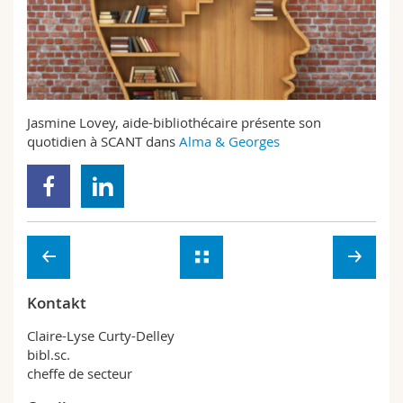
Math.-Nat. und Med. Fak.
Mitarbeitende
Webmail
Interfakultär
Doktorierende
Vorlesungsverzeichnis
MyUnifr
Jasmine Lovey, aide-bibliothécaire présente son
quotidien à SCANT dans
Alma & Georges
Kontakt
Claire-Lyse Curty-Delley
bibl.sc.
cheffe de secteur