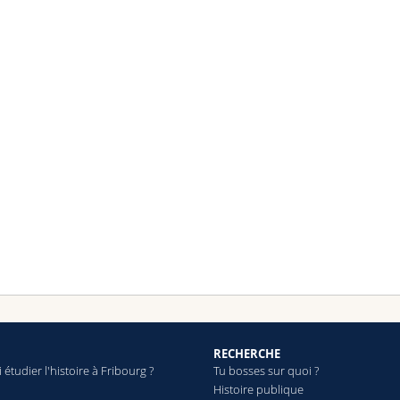
RECHERCHE
étudier l'histoire à Fribourg ?
Tu bosses sur quoi ?
Histoire publique