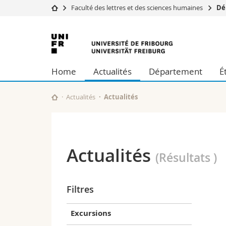
Faculté des lettres et des sciences humaines
Dé
Université
Facultés
Université
Etudes
Théologie
de
Campus
Droit
Home
Actualités
Département
É
Recherche
Sciences é
Fribourg
Université
Lettres et
Formation continue
Sciences de
Actualités
Actualités
Sciences e
Interfacult
Actualités
(Résultats
)
Filtres
Excursions