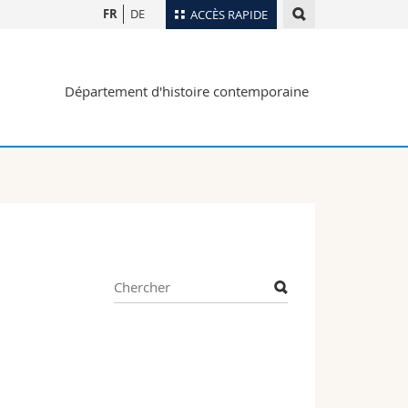
FR
DE
ACCÈS RAPIDE
Annuaire du personnel
Département d'histoire contemporaine
Plan d'accès
nts
Bibliothèques
Webmail
rs
Programme des cours
MyUnifr