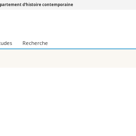
partement d'histoire contemporaine
Vous êtes
Futurs étudia
Etudiants
tudes
Recherche
conomiques et sociales et management
Médias
 sciences humaines
Chercheurs
 l'éducation et de la formation
Collaborateu
t médecine
Doctorants
aire