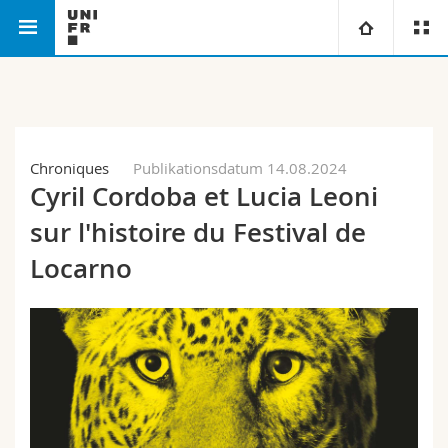
Philosophische Fakultät
Departement für Zeitgeschichte
Universität
Fakultäten
Studium
Chroniques
Publikationsdatum 14.08.2024
Cyril Cordoba et Lucia Leoni
Informationen für
Campus
Theologische Fak.
sur l'histoire du Festival de
Forschung
Ressourcen
Rechtswissenschaftliche Fak.
Studieninteressierte
Locarno
Universität
Wirtschafts- und Sozialwissenschaftliche Fak.
Studierende
Personenverzeichnis
Weiterbildung
Philosophische Fak.
Medien
Ortsplan
Fak. für Erziehungs- und Bildungswissenschaften
Forschende
Bibliotheken