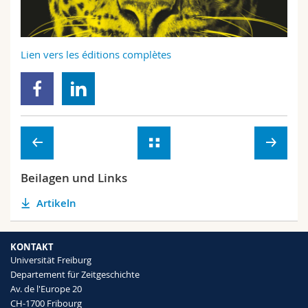
Math.-Nat. und Med. Fak.
Mitarbeitende
Webmail
Interfakultär
Doktorierende
Vorlesungsverzeichnis
Lien vers les éditions complètes
MyUnifr
Beilagen und Links
Artikeln
KONTAKT
Universität Freiburg
Departement für Zeitgeschichte
Av. de l'Europe 20
CH-1700 Fribourg