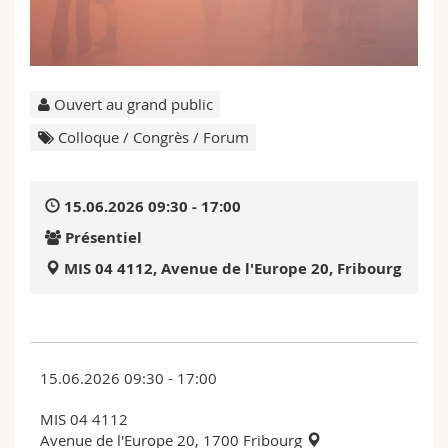
Sciences et médecine
Collaborateurs
Webmail
Interfacultaire
Doctorants
Programme des cours
Ouvert au grand public
MyUnifr
Colloque / Congrès / Forum
15.06.2026 09:30 - 17:00
Présentiel
MIS 04 4112, Avenue de l'Europe 20, Fribourg
15.06.2026 09:30 - 17:00
MIS 04 4112
Avenue de l'Europe 20, 1700 Fribourg