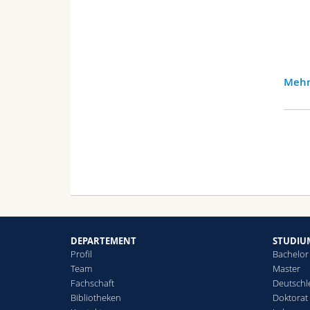
Mehr
DEPARTEMENT
STUDIU
Profil
Bachelor
Team
Master
Fachschaft
Deutschl
Bibliotheken
Doktorat