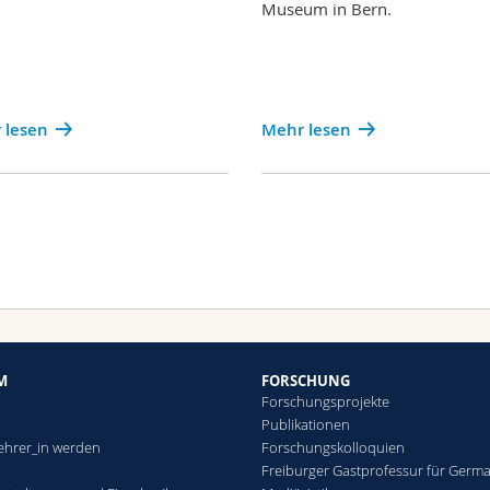
Museum in Bern.
 lesen
Mehr lesen
M
FORSCHUNG
Forschungsprojekte
Publikationen
ehrer_in werden
Forschungskolloquien
Freiburger Gastprofessur für Germa