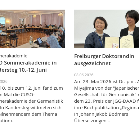
erakademie
Freiburger Doktorandin
O-Sommerakademie in
ausgezeichnet
ersteg 10.-12. Juni
08.06.2026
Am 23. Mai 2026 ist Dr. phil.
2026
0. bis zum 12. Juni fand zum
Miyajima von der "Japanische
en Mal die CUSO-
Gesellschaft für Germanistik" 
erakademie der Germanistik
dem 23. Preis der JGG-DAAD f
. In Kandersteg widmeten sich
ihre Buchpublikation „Regional
Teilnehmendem dem Thema
in Johann Jakob Bodmers
ation‹.
Übersetzungen…