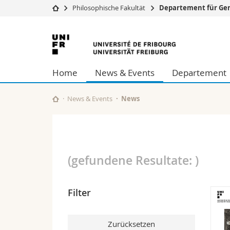
Philosophische Fakultät
Departement für Ge
Universität
Fakultäten
Universität
Studium
Theologische Fa
Freiburg
Campus
Rechtswissensch
Home
News & Events
Departement
Forschung
Wirtschafts- un
Universität
Philosophische 
Weiterbildung
Fak. für Erzieh
News & Events
News
Math.-Nat. und
Interfakultär
(gefundene Resultate:
)
Filter