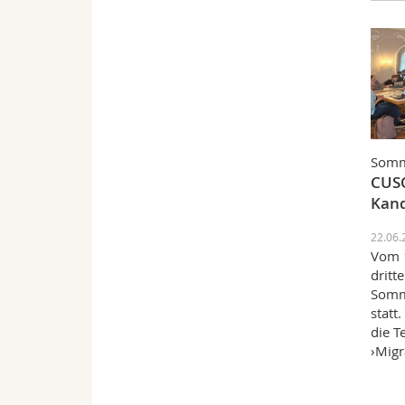
Somm
CUS
Kand
22.06.
Vom 1
dritt
Somm
statt
die 
›Migr