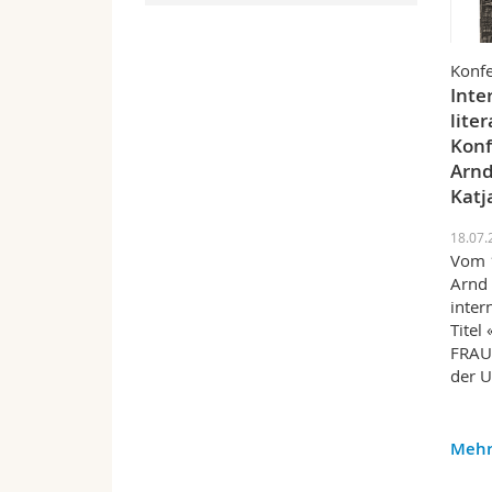
Konf
Inte
lite
Konf
Arnd
Katj
18.07.
Vom 1
Arnd 
inter
Titel
FRAU
der U
Mehr