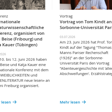
erenz
Vortrag
rnationale
Vortrag von Tom Kindt an
raturwissenschaftliche
Sorbonne-Universität Par
erenz, organisiert von
03.07.2026
 Beise (Fribourg) und
Am 23. Juni 2026 hat Prof. T
a Kauer (Tübingen)
Kindt auf der Tagung "Thomas
Manns Pariser Rechenschaft
2026
(1926)" an der Sorbonne-
0. bis 12. Juni 2026 haben
Universität Paris den Vortrag
Beise und Katja Kauer eine
"Abenteuergeschichte mit 'aller
nationale Konferenz mit dem
Abschweifungen'. Erzählstrat
 «WEIBLICHKEITEN und
ENLITERATUR neue lesen» an
ni Freiburg organisiert.
 lesen
Mehr lesen