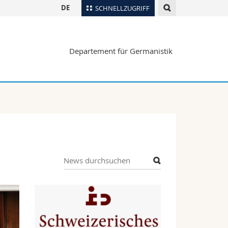
DE
SCHNELLZUGRIFF
für
Personenverzeichnis
Departement für Germanistik
Ortsplan
te
Bibliotheken
Webmail
Vorlesungsverzeichnis
MyUnifr