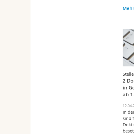
Mehr
Stell
2 Do
in G
ab 1
12.04.
In de
sind 
Dokto
beset