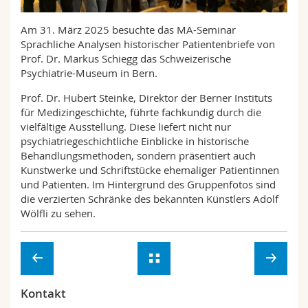
Math.-Nat. und Med. Fak.
Mitarbeitende
Webmail
Am 31. März 2025 besuchte das MA-Seminar
Sprachliche Analysen historischer Patientenbriefe von
Interfakultär
Doktorierende
Vorlesungsverzeichnis
Prof. Dr. Markus Schiegg das Schweizerische
Psychiatrie-Museum in Bern.
MyUnifr
Prof. Dr. Hubert Steinke, Direktor der Berner Instituts
für Medizingeschichte, führte fachkundig durch die
vielfältige Ausstellung. Diese liefert nicht nur
psychiatriegeschichtliche Einblicke in historische
Behandlungsmethoden, sondern präsentiert auch
Kunstwerke und Schriftstücke ehemaliger Patientinnen
und Patienten. Im Hintergrund des Gruppenfotos sind
die verzierten Schränke des bekannten Künstlers Adolf
Wölfli zu sehen.
Kontakt