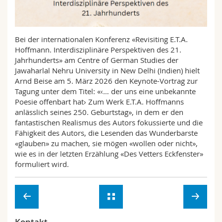
Math.-Nat. und Med. Fak.
Mitarbeitende
Webmail
Interfakultär
Doktorierende
Vorlesungsverzeichnis
Bei der internationalen Konferenz «Revisiting E.T.A.
Hoffmann. Interdisziplinäre Perspektiven des 21.
Jahrhunderts» am Centre of German Studies der
MyUnifr
Jawaharlal Nehru University in New Delhi (Indien) hielt
Arnd Beise am 5. März 2026 den Keynote-Vortrag zur
Tagung unter dem Titel: «‹… der uns eine unbekannte
Poesie offenbart hat› Zum Werk E.T.A. Hoffmanns
anlässlich seines 250. Geburtstag», in dem er den
fantastischen Realismus des Autors fokussierte und die
Fähigkeit des Autors, die Lesenden das Wunderbarste
«glauben» zu machen, sie mögen «wollen oder nicht»,
wie es in der letzten Erzählung «Des Vetters Eckfenster»
formuliert wird.
Kontakt