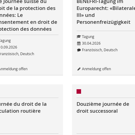
e Journée suisse du
BENEFRI-Tagung im
oit de la protection des
Europarecht: «Bilateral
nnées: Le
III» und
nsentement en droit de
Personenfreizügigkeit
otection des données
Tagung
agung
30.04.2026
0.09.2026
Französisch, Deutsch
ranzösisch, Deutsch
nmeldung offen
Anmeldung offen
urnée du droit de la
Douzième journée de
rculation routière
droit successoral