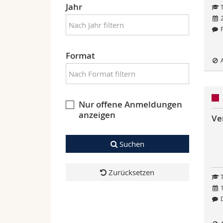
Jahr
T
2
F
Format
A
Nur offene Anmeldungen
anzeigen
Ve
Suchen
Zurücksetzen
T
1
D