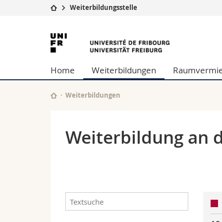
Weiterbildungsstelle
Universität
Fakultäten
Universität
Studium
Theologische Fa
Freiburg
Campus
Rechtswissensch
Home
Weiterbildungen
Raumvermie
Forschung
Wirtschafts- un
Universität
Philosophische 
Weiterbildung
Fak. für Erzieh
Weiterbildungen
Math.-Nat. und
Interfakultär
Weiterbildung an d