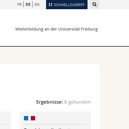
FR
DE
EN
SCHNELLZUGRIFF
für
Personenverzeichnis
Weiterbildung an der Universität Freiburg
Ortsplan
te
Bibliotheken
Webmail
Vorlesungsverzeichnis
MyUnifr
Ergebnisse:
8 gefunden