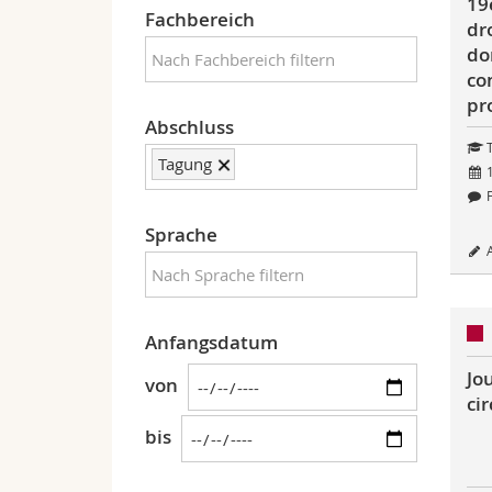
19
Fachbereich
dr
do
co
pr
Abschluss
T
Tagung
1
F
Sprache
A
Anfangsdatum
Jo
von
ci
bis