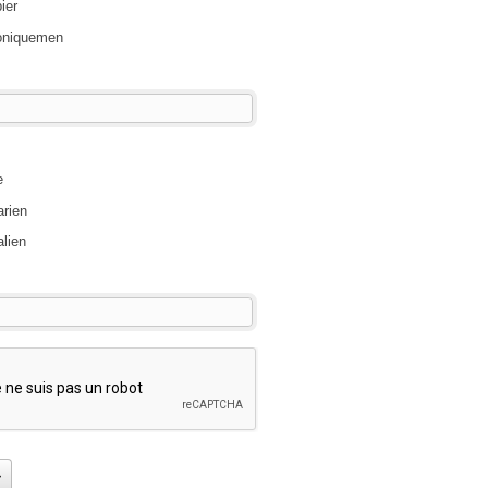
ier
roniquemen
e
arien
lien