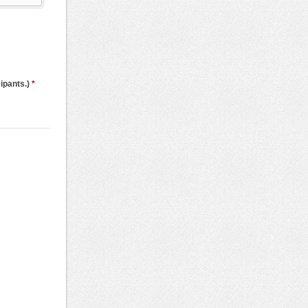
cipants.)
*