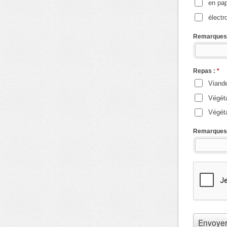
en pap
élect
Remarques
Repas :
*
Viand
Végét
Végéta
Remarques