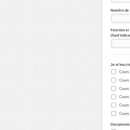
Numéro de r
Fonction et 
(Sauf indica
Je m'inscri
Cours 
Cours 
Cours 
Cours 
Cours 
Cours 
Documents