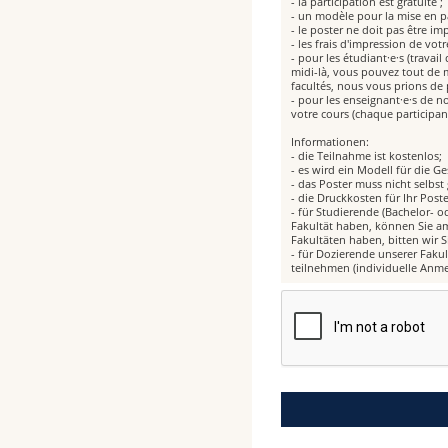
- la participation est gratuite ;
- un modèle pour la mise en pa
- le poster ne doit pas être i
- les frais d'impression de vot
- pour les étudiant·e·s (trava
midi-là, vous pouvez tout de 
facultés, nous vous prions de 
- pour les enseignant·e·s de n
votre cours (chaque participant
Informationen:
- die Teilnahme ist kostenlos;
- es wird ein Modell für die Ge
- das Poster muss nicht selbst
- die Druckkosten für Ihr Po
- für Studierende (Bachelor- o
Fakultät haben, können Sie am
Fakultäten haben, bitten wir 
- für Dozierende unserer Faku
teilnehmen (individuelle Anm