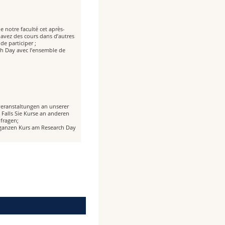
e notre faculté cet après-
 avez des cours dans d’autres
de participer ;
rch Day avec l’ensemble de
rveranstaltungen an unserer
Falls Sie Kurse an anderen
fragen;
m ganzen Kurs am Research Day