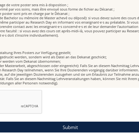
ge de votre poster sera mis à disposition ;
mprimé par vos soins, mais être envoyé sous forme de fichier au Décanat ;
re poster sont pris en charge par le Décanat ;
il de Bachelor ou mémoire de Master achevé ou déposé): si vous devez suivre des cours d
même participer au Research Day en informant vos enseignant·e·s au préalable. Si vous
prendre contact avec les enseignant·e·s concerné·e·s et de leur demander l’autorisation 
otre faculté : si vous avez des cours cet après-midi-là, vous pouvez participer au Resea
·e·s doit s’inscrire individuellement).
staltung Ihres Posters zur Verfügung gestellt;
 gedruckt werden, sondern wird als Datei an das Dekanat geschickt;
ster werden vom Dekanat übernommen;
der Masterarbeit, abgeschlossen oder eingereicht): Falls Sie an diesem Nachmittag Leh
 Research Day teilnehmen, wenn Sie Ihre Dozierenden vorgängig darüber informieren. 
Sie, auf die jeweiligen Dozierenden zuzugehen und sie um Erlaubnis zur Teilnahme anzu
ltät: Falls Sie an diesem Nachmittag Lehrveranstaltungen haben, können Sie mit Ihre
eldungen aller Personen notwendig).