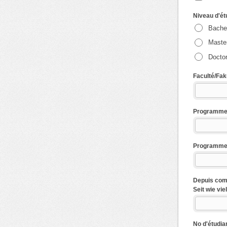
Niveau d'ét
Bache
Maste
Doctor
Faculté/Fak
Programme 
Programme d
Depuis comb
Seit wie vi
No d'étudia