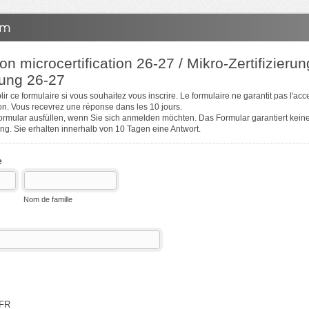
ion microcertification 26-27 / Mikro-Zertifizierun
ung 26-27
ir ce formulaire si vous souhaitez vous inscrire. Le formulaire ne garantit pas l'acc
ion. Vous recevrez une réponse dans les 10 jours.
Formular ausfüllen, wenn Sie sich anmelden möchten. Das Formular garantiert ke
ng. Sie erhalten innerhalb von 10 Tagen eine Antwort.
e
Nom de famille
-FR