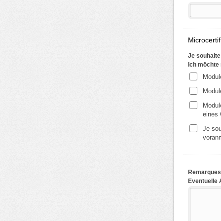
Microcertif
Je souhaite 
Ich möchte 
Module
Module
Module
eines 
Je souh
voran
Remarques 
Eventuelle