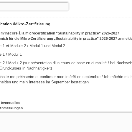
ication /Mikro-Zertifizierung
m'inscrire à la microcertification "Sustainability in practice" 2026-2027
mich für die Mikro-Zertifizierung „Sustainability in practice” 2026-2027 anmeld
 1 et Module 2 / Modul 1 und Modul 2
 1 / Modul 1
 2 / Modul 2 (sur présentation d'un cours de base en durabilité / bei Nachwei
Grundkurses in Nachhaltigkeit)
aite me préinscrire et confirmer mon intérêt en septembre / Ich möchte mich
melden und mein Interesse im September bestätigen
éventuelles
 Anmerkungen