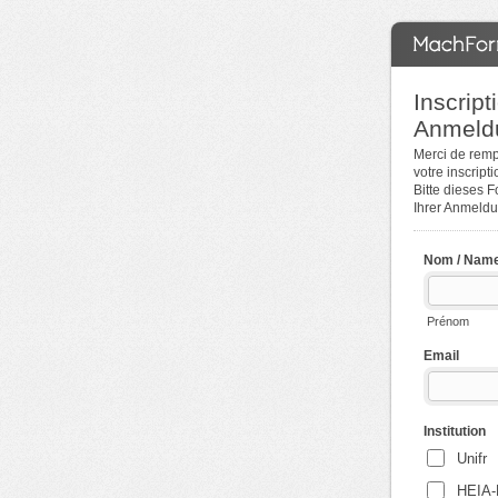
Inscript
Anmeld
Merci de rempl
votre inscript
Bitte dieses 
Ihrer Anmeldu
Nom / Nam
Prénom
Email
Institution
Unifr
HEIA