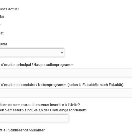
udes actuel
lor
r
at
ultät
d'études principal / Hauptstudienprogramm
'études secondaire / Nebenprogramm (selon la Faculté/je nach Fakultät)
ien de semestres êtes-vous inscrit·e à l'Unifr?
elen Semestern sind Sie an der Unifr eingeschrieben?
nt·e / Studierendennummer