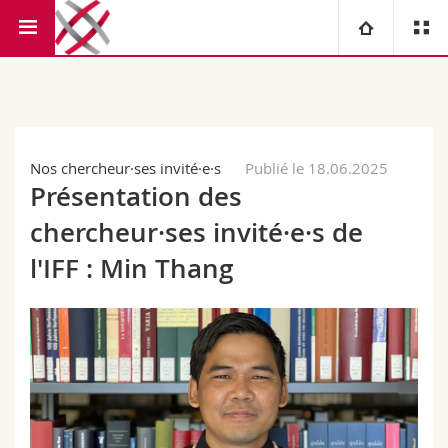
Faculté de droit
Institut de Fédéralisme
Université
Facultés
Etudes
Nos chercheur·ses invité·e·s
Publié le 18.06.2025
Présentation des
Vous êtes
Campus
Théologie
chercheur·ses invité·e·s de
Recherche
Ressources
Droit
Futurs étudiants
l'IFF : Min Thang
Université
Sciences économiques et sociales et management
Etudiants
Annuaire du personnel
Formation continue
Lettres et sciences humaines
Médias
Plan d'accès
Sciences de l'éducation et de la formation
Chercheurs
Bibliothèques