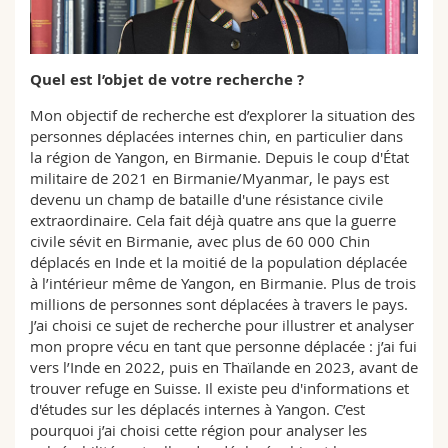
Sciences et médecine
Collaborateurs
Webmail
Interfacultaire
Doctorants
Programme des cours
Quel est l’objet de votre recherche ?
Mon objectif de recherche est d’explorer la situation des
MyUnifr
personnes déplacées internes chin, en particulier dans
la région de Yangon, en Birmanie. Depuis le coup d'État
militaire de 2021 en Birmanie/Myanmar, le pays est
devenu un champ de bataille d'une résistance civile
extraordinaire. Cela fait déjà quatre ans que la guerre
civile sévit en Birmanie, avec plus de 60 000 Chin
déplacés en Inde et la moitié de la population déplacée
à l’intérieur même de Yangon, en Birmanie. Plus de trois
millions de personnes sont déplacées à travers le pays.
J’ai choisi ce sujet de recherche pour illustrer et analyser
mon propre vécu en tant que personne déplacée : j’ai fui
vers l’Inde en 2022, puis en Thaïlande en 2023, avant de
trouver refuge en Suisse. Il existe peu d'informations et
d'études sur les déplacés internes à Yangon. C’est
pourquoi j’ai choisi cette région pour analyser les