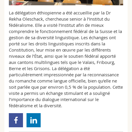
Sciences et médecine
Collaborateurs
Webmail
La délégation éthiopienne a été accueillie par la Dr
Rekha Oleschack, chercheuse senior à l’Institut du
Interfacultaire
Doctorants
Programme des cours
fédéralisme. Elle a visité l’Institut afin de mieux
comprendre le fonctionnement fédéral de la Suisse et la
MyUnifr
gestion de sa diversité linguistique. Les échanges ont
porté sur les droits linguistiques inscrits dans la
Constitution, leur mise en œuvre par les différents
niveaux de l’État, ainsi que le soutien fédéral apporté
aux cantons multilingues tels que le Valais, Fribourg,
Berne et les Grisons. La délégation a été
particulièrement impressionnée par la reconnaissance
du romanche comme langue officielle, bien qu’elle ne
soit parlée que par environ 0,5 % de la population. Cette
visite a permis un échange stimulant et a souligné
l’importance du dialogue international sur le
fédéralisme et la diversité.