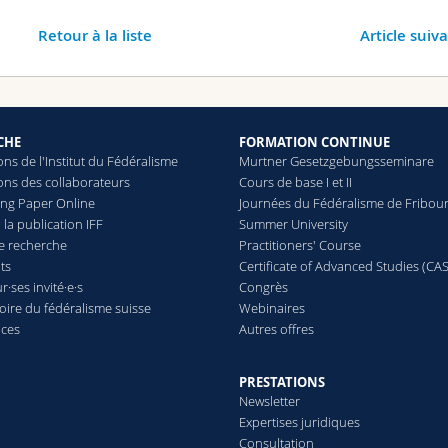
Retour à la liste
Article suiv
CHE
FORMATION CONTINUE
ons de l'Institut du Fédéralisme
Murtner Gesetzgebungsseminare
ons des collaborateurs
Cours de base I et II
ing Paper Online
Journées du Fédéralisme de Fribou
 la publication IFF
Summer University
de recherche
Practitioners' Course
ts
Certificate of Advanced Studies (CAS
·ses invité·e·s
Congrès
oire du fédéralisme suisse
Webinaires
nces
Autres offres
PRESTATIONS
Newsletter
Expertises juridiques
Consultation