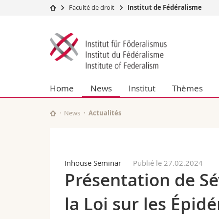
Faculté de droit
Institut de Fédéralisme
Université
Facultés
Institut
Etudes
Théologie
du
Campus
Droit
Recherche
Sciences é
fédéralisme
Université
Lettres et
Home
News
Institut
Thèmes
Formation continue
Sciences de
Sciences e
Interfacult
News
Actualités
Inhouse Seminar
Publié le 27.02.2024
Présentation de Sév
la Loi sur les Épid