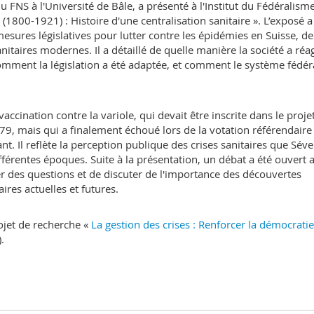
u FNS à l'Université de Bâle, a présenté à l'Institut du Fédéralism
 (1800-1921) : Histoire d'une centralisation sanitaire ». L’exposé 
sures législatives pour lutter contre les épidémies en Suisse, d
sanitaires modernes. Il a détaillé de quelle manière la société a réa
 comment la législation a été adaptée, et comment le système fédér
 vaccination contre la variole, qui devait être inscrite dans le proje
79, mais qui a finalement échoué lors de la votation référendaire
nt. Il reflète la perception publique des crises sanitaires que Séve
différentes époques. Suite à la présentation, un débat a été ouvert 
ser des questions et de discuter de l'importance des découvertes
ires actuelles et futures.
ojet de recherche «
La gestion des crises : Renforcer la démocratie
.