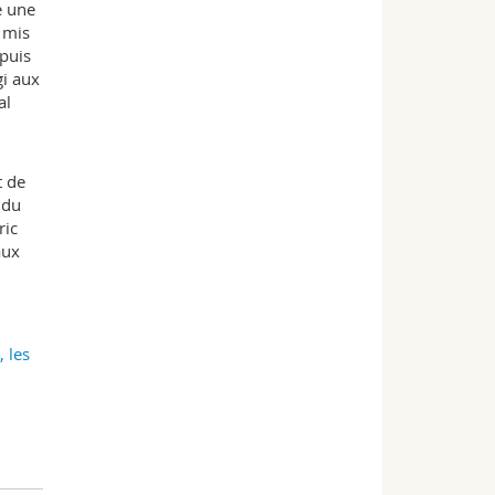
e une
a mis
epuis
gi aux
al
t de
 du
ric
aux
, les