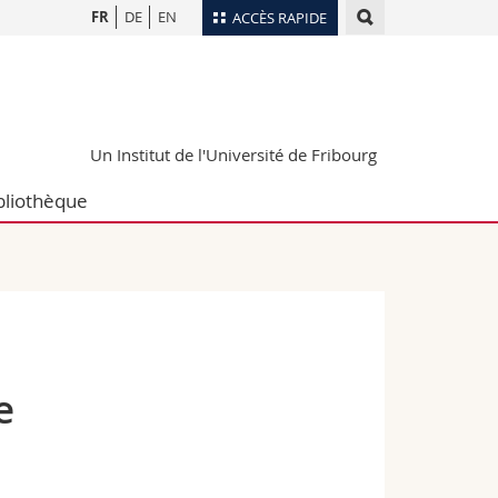
FR
DE
EN
ACCÈS RAPIDE
Annuaire du personnel
Plan d'accès
nts
Bibliothèques
Un Institut de l'Université de Fribourg
Webmail
bliothèque
rs
Programme des cours
MyUnifr
e