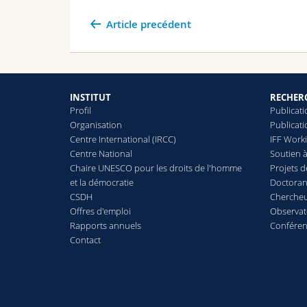
Article precédent
INSTITUT
RECHER
Profil
Publicati
Organisation
Publicati
Centre International (IRCC)
IFF Work
Centre National
Soutien à
Chaire UNESCO pour les droits de l'homme
Projets 
et la démocratie
Doctoran
CSDH
Chercheur
Offres d'emploi
Observat
Rapports annuels
Confére
Contact