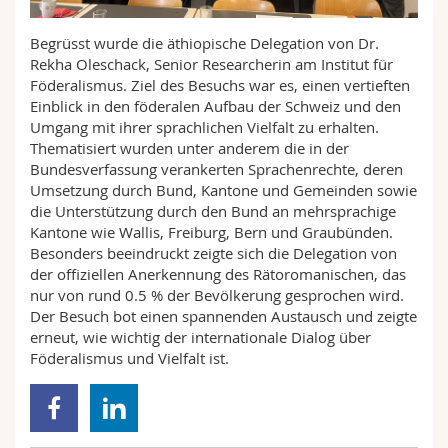
Math.-Nat. und Med. Fak.
Mitarbeitende
Webmail
Begrüsst wurde die äthiopische Delegation von Dr.
Rekha Oleschack, Senior Researcherin am Institut für
Interfakultär
Doktorierende
Vorlesungsverzeichnis
Föderalismus. Ziel des Besuchs war es, einen vertieften
Einblick in den föderalen Aufbau der Schweiz und den
MyUnifr
Umgang mit ihrer sprachlichen Vielfalt zu erhalten.
Thematisiert wurden unter anderem die in der
Bundesverfassung verankerten Sprachenrechte, deren
Umsetzung durch Bund, Kantone und Gemeinden sowie
die Unterstützung durch den Bund an mehrsprachige
Kantone wie Wallis, Freiburg, Bern und Graubünden.
Besonders beeindruckt zeigte sich die Delegation von
der offiziellen Anerkennung des Rätoromanischen, das
nur von rund 0.5 % der Bevölkerung gesprochen wird.
Der Besuch bot einen spannenden Austausch und zeigte
erneut, wie wichtig der internationale Dialog über
Föderalismus und Vielfalt ist.