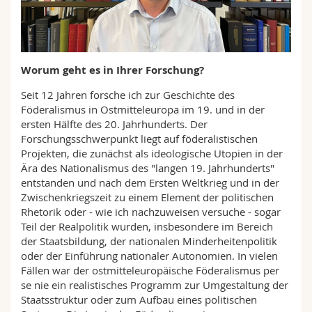
Math.-Nat. und Med. Fak.
Mitarbeitende
Webmail
Interfakultär
Doktorierende
Vorlesungsverzeichnis
Worum geht es in Ihrer Forschung?
MyUnifr
Seit 12 Jahren forsche ich zur Geschichte des
Föderalismus in Ostmitteleuropa im 19. und in der
ersten Hälfte des 20. Jahrhunderts. Der
Forschungsschwerpunkt liegt auf föderalistischen
Projekten, die zunächst als ideologische Utopien in der
Ära des Nationalismus des "langen 19. Jahrhunderts"
entstanden und nach dem Ersten Weltkrieg und in der
Zwischenkriegszeit zu einem Element der politischen
Rhetorik oder - wie ich nachzuweisen versuche - sogar
Teil der Realpolitik wurden, insbesondere im Bereich
der Staatsbildung, der nationalen Minderheitenpolitik
oder der Einführung nationaler Autonomien. In vielen
Fällen war der ostmitteleuropäische Föderalismus per
se nie ein realistisches Programm zur Umgestaltung der
Staatsstruktur oder zum Aufbau eines politischen