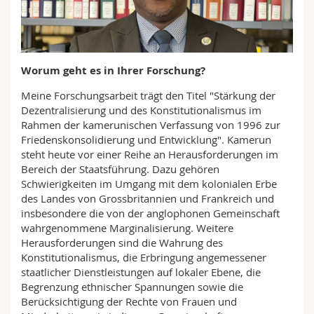
Math.-Nat. und Med. Fak.
Mitarbeitende
Webmail
Interfakultär
Doktorierende
Vorlesungsverzeichnis
Worum geht es in Ihrer Forschung?
MyUnifr
Meine Forschungsarbeit trägt den Titel "Stärkung der
Dezentralisierung und des Konstitutionalismus im
Rahmen der kamerunischen Verfassung von 1996 zur
Friedenskonsolidierung und Entwicklung". Kamerun
steht heute vor einer Reihe an Herausforderungen im
Bereich der Staatsführung. Dazu gehören
Schwierigkeiten im Umgang mit dem kolonialen Erbe
des Landes von Grossbritannien und Frankreich und
insbesondere die von der anglophonen Gemeinschaft
wahrgenommene Marginalisierung. Weitere
Herausforderungen sind die Wahrung des
Konstitutionalismus, die Erbringung angemessener
staatlicher Dienstleistungen auf lokaler Ebene, die
Begrenzung ethnischer Spannungen sowie die
Berücksichtigung der Rechte von Frauen und