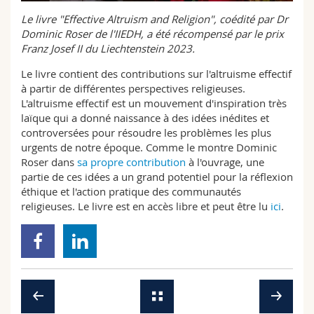
Sciences et médecine
Collaborateurs
Webmail
Le livre "Effective Altruism and Religion", coédité par Dr
Dominic Roser de l'IIEDH, a été récompensé par le prix
Interfacultaire
Doctorants
Franz Josef II du Liechtenstein 2023.
Programme des cours
Le livre contient des contributions sur l'altruisme effectif
MyUnifr
à partir de différentes perspectives religieuses.
L'altruisme effectif est un mouvement d'inspiration très
laïque qui a donné naissance à des idées inédites et
controversées pour résoudre les problèmes les plus
urgents de notre époque. Comme le montre Dominic
Roser dans
sa propre contribution
à l'ouvrage, une
partie de ces idées a un grand potentiel pour la réflexion
éthique et l'action pratique des communautés
religieuses. Le livre est en accès libre et peut être lu
ici
.