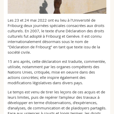
Science and Medicine
Employees
Webmail
Interfaculty
PhD students
Course catalogue
Les 23 et 24 mai 2022 ont eu lieu à l'Université de
Fribourg deux journées spéciales consacrées aux droits
culturels. En 2007, le texte d'une Déclaration des droits
MyUnifr
culturels fut adopté à Fribourg et Genève. Il est connu
internationalement désormais sous le nom de
"Déclaration de Fribourg" en tant que texte issu de la
société civile.
15 ans après, cette déclaration est traduite, commentée,
utilisée, notamment par les organes compétents des
Nations Unies, critiquée, mise en oeuvre dans des
actions concrètes; elle inspire également des
modifications législatives dans divers pays.
Le temps est venu de tirer les leçons de ces acquis et de
leurs limites, puis de repérer l'ampleur des travaux à
développer en terme d'observations, d'expériences,
d'analyses, de communication et de plaidoyers partagés.
Face aux urgences à courts et longs termes, les droits