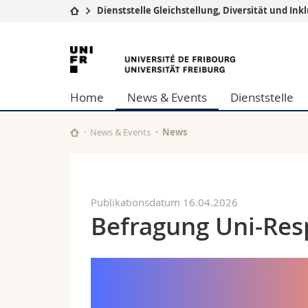
Dienststelle Gleichstellung, Diversität und Ink
Universität
Fakultäten
Universität
Studium
Theologische Fa
Freiburg
Campus
Rechtswissensch
Home
News & Events
Dienststelle
Forschung
Wirtschafts- un
Universität
Philosophische 
Weiterbildung
Fak. für Erzieh
News & Events
News
Math.-Nat. und
Interfakultär
Publikationsdatum 16.04.2026
Befragung Uni-Res