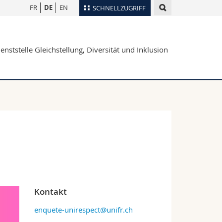
FR
DE
EN
SCHNELLZUGRIFF
für
Personenverzeichnis
enststelle Gleichstellung, Diversität und Inklusion
Ortsplan
te
Bibliotheken
Webmail
Vorlesungsverzeichnis
MyUnifr
Kontakt
enquete-unirespect@unifr.ch