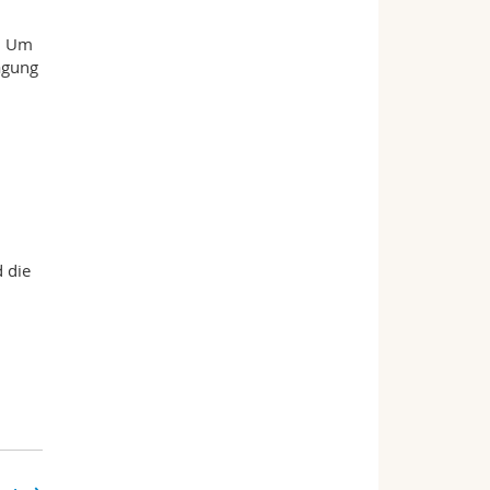
n. Um
ragung
 die