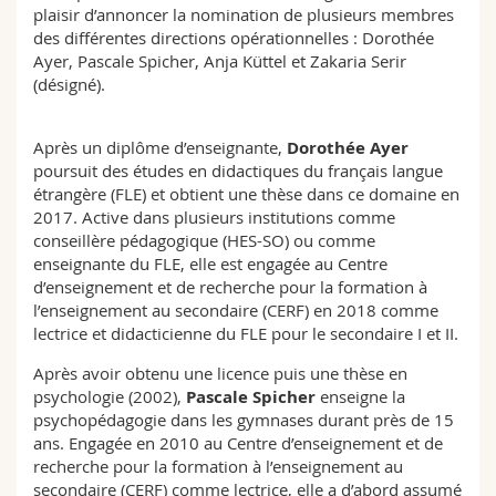
plaisir d’annoncer la nomination de plusieurs membres
Sciences et médecine
Collaborateurs
Webmail
des différentes directions opérationnelles : Dorothée
Ayer, Pascale Spicher, Anja Küttel et Zakaria Serir
Interfacultaire
Doctorants
Programme des cours
(désigné).
MyUnifr
Après un diplôme d’enseignante,
Dorothée Ayer
poursuit des études en didactiques du français langue
étrangère (FLE) et obtient une thèse dans ce domaine en
2017. Active dans plusieurs institutions comme
conseillère pédagogique (HES-SO) ou comme
enseignante du FLE, elle est engagée au Centre
d’enseignement et de recherche pour la formation à
l’enseignement au secondaire (CERF) en 2018 comme
lectrice et didacticienne du FLE pour le secondaire I et II.
Après avoir obtenu une licence puis une thèse en
psychologie (2002),
Pascale Spicher
enseigne la
psychopédagogie dans les gymnases durant près de 15
ans. Engagée en 2010 au Centre d’enseignement et de
recherche pour la formation à l’enseignement au
secondaire (CERF) comme lectrice, elle a d’abord assumé