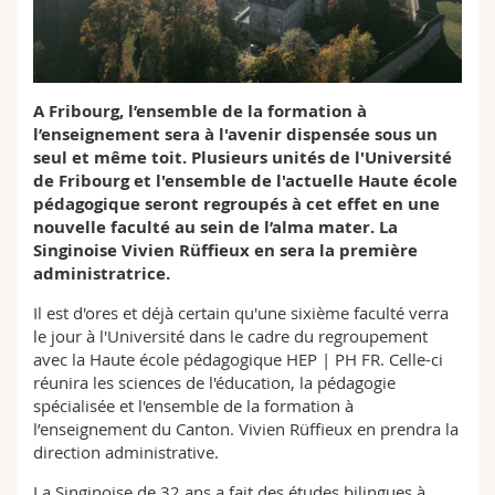
Sciences et médecine
Collaborateurs
Webmail
Interfacultaire
Doctorants
Programme des cours
A Fribourg, l’ensemble de la formation à
l’enseignement sera à l'avenir dispensée sous un
MyUnifr
seul et même toit. Plusieurs unités de l'Université
de Fribourg et l'ensemble de l'actuelle Haute école
pédagogique seront regroupés à cet effet en une
nouvelle faculté au sein de l’alma mater. La
Singinoise Vivien Rüffieux en sera la première
administratrice.
Il est d'ores et déjà certain qu'une sixième faculté verra
le jour à l'Université dans le cadre du regroupement
avec la Haute école pédagogique HEP | PH FR. Celle-ci
réunira les sciences de l'éducation, la pédagogie
spécialisée et l'ensemble de la formation à
l’enseignement du Canton. Vivien Rüffieux en prendra la
direction administrative.
La Singinoise de 32 ans a fait des études bilingues à