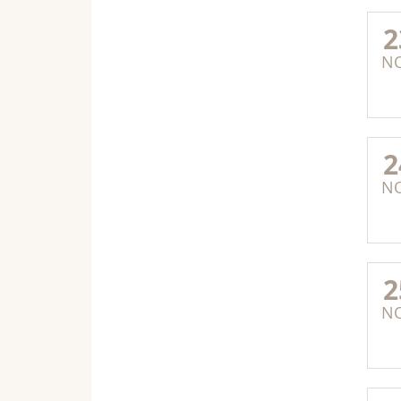
2
N
2
N
2
N