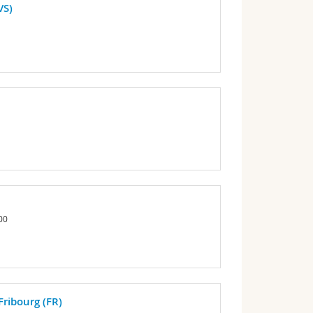
VS)
00
Fribourg (FR)