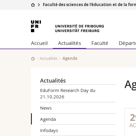
Faculté des sciences de l'éducation et de la fo
Université
Facultés
Université
Etudes
Théologie
de
Campus
Droit
Accueil
Actualités
Faculté
Départ
Recherche
Sciences é
Fribourg
Université
Lettres et
Formation continue
Sciences de
Actualités
Agenda
Sciences e
Interfacult
Actualités
A
EduForm Research Day du
21.10.2026
News
2
Agenda
A
Infodays