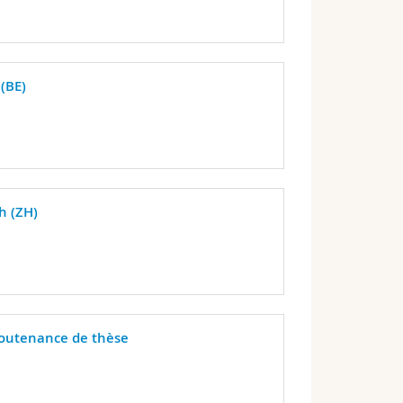
(BE)
h (ZH)
 soutenance de thèse