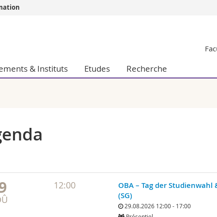
rmation
Vous êtes
Fac
Futurs étudia
Etudiants
ements & Instituts
Etudes
Recherche
conomiques et sociales et management
Médias
 sciences humaines
Chercheurs
 l'éducation et de la formation
Collaborateu
t médecine
Doctorants
aire
genda
9
12:00
OBA – Tag der Studienwahl 
(SG)
OÛ
29.08.2026 12:00 - 17:00
Présentiel