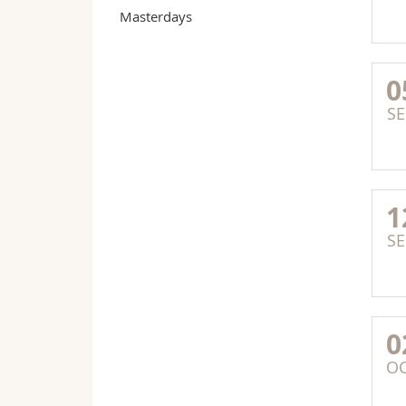
Masterdays
0
SE
1
SE
0
O