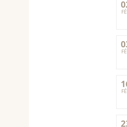
0
FÉ
0
FÉ
1
FÉ
2