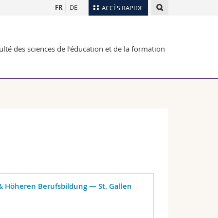
FR
DE
ACCÈS RAPIDE
Annuaire du personnel
ulté des sciences de l'éducation et de la formation
Plan d'accès
nts
Bibliothèques
Webmail
rs
Programme des cours
MyUnifr
& Höheren Berufsbildung — St. Gallen