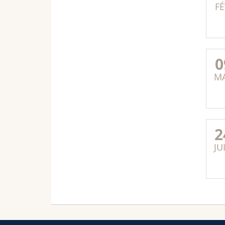
FÉ
0
M
2
JU