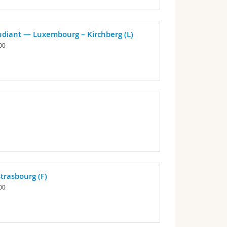
étudiant — Luxembourg – Kirchberg (L)
00
rasbourg (F)
00