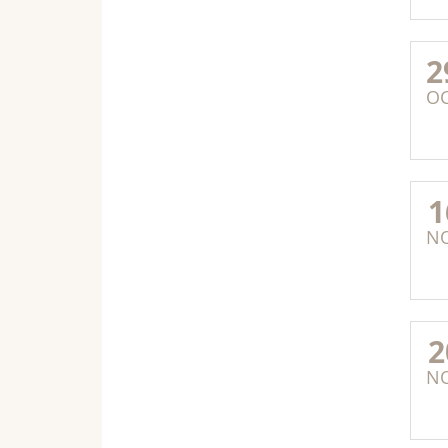
2
O
1
N
2
N