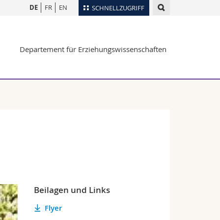
DE
FR
EN
SCHNELLZUGRIFF
für
Personenverzeichnis
Departement für Erziehungswissenschaften
Ortsplan
te
Bibliotheken
Webmail
Vorlesungsverzeichnis
MyUnifr
Beilagen und Links
Flyer