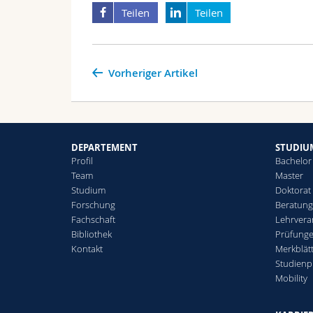
Teilen
Teilen
Vorheriger Artikel
DEPARTEMENT
STUDIU
Profil
Bachelor
Team
Master
Studium
Doktorat
Forschung
Beratun
Fachschaft
Lehrvera
Bibliothek
Prüfunge
Kontakt
Merkblät
Studienp
Mobility