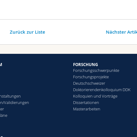
Zurück zur Liste
Nächster Arti
M
FORSCHUNG
Forschungsschwerpunkte
Forschungsprojekte
Deutschschweizer
g
Doktorierendenkolloquium DDK
nstaltungen
Kolloquien und Vorträge
n/Validierungen
Dissertationen
ter
Masterarbeiten
läne