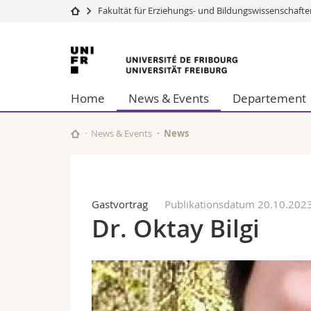
Fakultät für Erziehungs- und Bildungs­wissenschaft
Universität
Fakultäten
Universität
Studium
Theologische Fa
Freiburg
Campus
Rechtswissensch
Home
News & Events
Departement
Forschung
Wirtschafts- un
Universität
Philosophische 
Weiterbildung
Fak. für Erzieh
News & Events
News
Math.-Nat. und
Interfakultär
Gastvortrag
Publikationsdatum 20.10.202
Dr. Oktay Bilgi