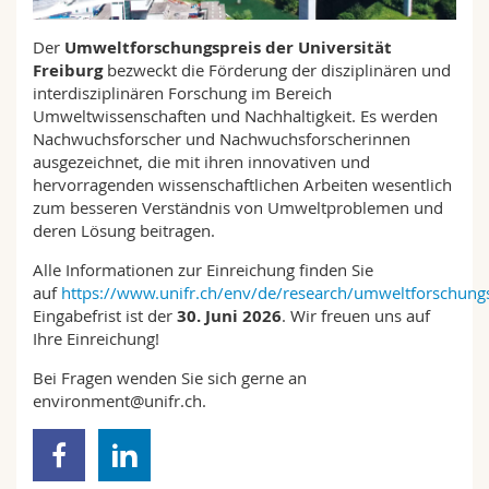
Math.-Nat. und Med. Fak.
Mitarbeitende
Webmail
Der
Umweltforschungspreis der Universität
Freiburg
bezweckt die Förderung der disziplinären und
Interfakultär
Doktorierende
Vorlesungsverzeichnis
interdisziplinären Forschung im Bereich
Umweltwissenschaften und Nachhaltigkeit. Es werden
MyUnifr
Nachwuchsforscher und Nachwuchsforscherinnen
ausgezeichnet, die mit ihren innovativen und
hervorragenden wissenschaftlichen Arbeiten wesentlich
zum besseren Verständnis von Umweltproblemen und
deren Lösung beitragen.
Alle Informationen zur Einreichung finden Sie
auf
https://www.unifr.ch/env/de/research/umweltforschungs
Eingabefrist ist der
30. Juni 2026
. Wir freuen uns auf
Ihre Einreichung!
Bei Fragen wenden Sie sich gerne an
environment@unifr.ch.