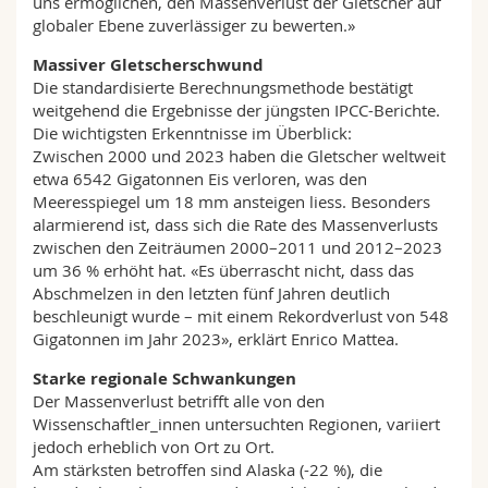
uns ermöglichen, den Massenverlust der Gletscher auf
globaler Ebene zuverlässiger zu bewerten.»
Massiver Gletscherschwund
Die standardisierte Berechnungsmethode bestätigt
weitgehend die Ergebnisse der jüngsten IPCC-Berichte.
Die wichtigsten Erkenntnisse im Überblick:
Zwischen 2000 und 2023 haben die Gletscher weltweit
etwa 6542 Gigatonnen Eis verloren, was den
Meeresspiegel um 18 mm ansteigen liess. Besonders
alarmierend ist, dass sich die Rate des Massenverlusts
zwischen den Zeiträumen 2000–2011 und 2012–2023
um 36 % erhöht hat. «Es überrascht nicht, dass das
Abschmelzen in den letzten fünf Jahren deutlich
beschleunigt wurde – mit einem Rekordverlust von 548
Gigatonnen im Jahr 2023», erklärt Enrico Mattea.
Starke regionale Schwankungen
Der Massenverlust betrifft alle von den
Wissenschaftler_innen untersuchten Regionen, variiert
jedoch erheblich von Ort zu Ort.
Am stärksten betroffen sind Alaska (-22 %), die