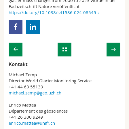
glacier mass changes from 2000 to 2023 wurde in der
Fachzeitschrift Nature veröffentlicht.
https://doi.org/10.1038/s41586-024-08545-z
Kontakt
Michael Zemp
Director World Glacier Monitoring Service
+41 44 63 55139
michael.zemp@geo.uzh.ch
Enrico Mattea
Département des géosciences
+41 26 300 9249
enrico.mattea@unifr.ch