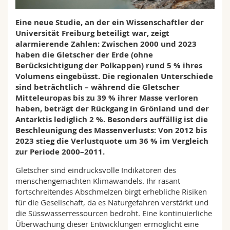
Math.-Nat. und Med. Fak.
Mitarbeitende
Webmail
Eine neue Studie, an der ein Wissenschaftler der
Universität Freiburg beteiligt war, zeigt
Interfakultär
Doktorierende
Vorlesungsverzeichnis
alarmierende Zahlen: Zwischen 2000 und 2023
haben die Gletscher der Erde (ohne
MyUnifr
Berücksichtigung der Polkappen) rund 5 % ihres
Volumens eingebüsst. Die regionalen Unterschiede
sind beträchtlich – während die Gletscher
Mitteleuropas bis zu 39 % ihrer Masse verloren
haben, beträgt der Rückgang in Grönland und der
Antarktis lediglich 2 %. Besonders auffällig ist die
Beschleunigung des Massenverlusts: Von 2012 bis
2023 stieg die Verlustquote um 36 % im Vergleich
zur Periode 2000–2011.
Gletscher sind eindrucksvolle Indikatoren des
menschengemachten Klimawandels. Ihr rasant
fortschreitendes Abschmelzen birgt erhebliche Risiken
für die Gesellschaft, da es Naturgefahren verstärkt und
die Süsswasserressourcen bedroht. Eine kontinuierliche
Überwachung dieser Entwicklungen ermöglicht eine