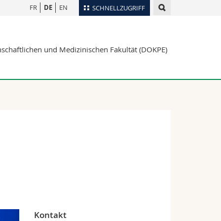
FR
DE
EN
SCHNELLZUGRIFF
für
Personenverzeichnis
schaftlichen und Medizinischen Fakultät (DOKPE)
Ortsplan
te
Bibliotheken
Webmail
Vorlesungsverzeichnis
MyUnifr
Kontakt