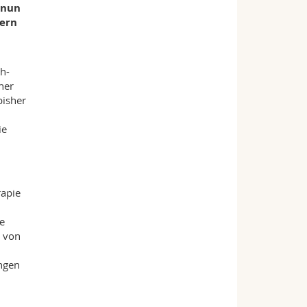
 nun
dern
h-
her
bisher
ie
rapie
e
e von
ngen