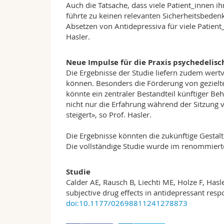
Auch die Tatsache, dass viele Patient_innen i
führte zu keinen relevanten Sicherheitsbeden
Absetzen von Antidepressiva für viele Patient_
Hasler.
Neue Impulse für die Praxis psychedelis
Die Ergebnisse der Studie liefern zudem wert
können. Besonders die Förderung von geziel
könnte ein zentraler Bestandteil künftiger B
nicht nur die Erfahrung während der Sitzung 
steigert», so Prof. Hasler.
Die Ergebnisse könnten die zukünftige Gestal
Die vollständige Studie wurde im renommier
Studie
Calder AE, Rausch B, Liechti ME, Holze F, Hasle
subjective drug effects in antidepressant re
doi:10.1177/02698811241278873