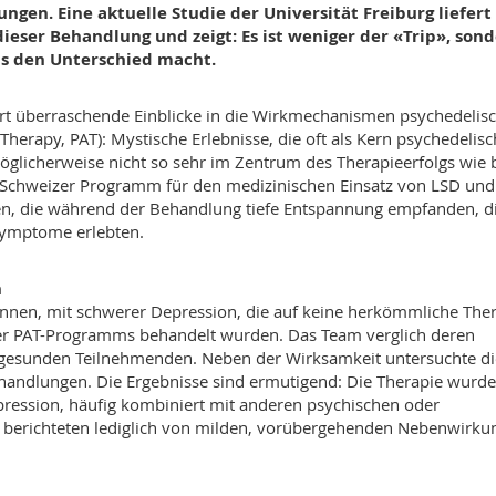
ngen. Eine aktuelle Studie der Universität Freiburg liefert
dieser Behandlung und zeigt: Es ist weniger der «Trip», son
as den Unterschied macht.
fert überraschende Einblicke in die Wirkmechanismen psychedelisc
Therapy, PAT): Mystische Erlebnisse, die oft als Kern psychedelisc
licherweise nicht so sehr im Zentrum des Therapieerfolgs wie 
Schweizer Programm für den medizinischen Einsatz von LSD und
innen, die während der Behandlung tiefe Entspannung empfanden, d
Symptome erlebten.
n
nnen, mit schwerer Depression, die auf keine herkömmliche The
er PAT-Programms behandelt wurden. Das Team verglich deren
 gesunden Teilnehmenden. Neben der Wirksamkeit untersuchte di
ehandlungen. Die Ergebnisse sind ermutigend: Die Therapie wurd
ression, häufig kombiniert mit anderen psychischen oder
e berichteten lediglich von milden, vorübergehenden Nebenwirku