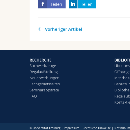
Teilen
Teilen
Vorheriger Artikel
RECHERCHE
BIBLIO
Suchwerkzeuge
Über un
Regalaufstellung
Öffnungs
Neuerwerbungen
Mitarbei
Fachgebietsseiten
Benutzu
Seminarapparate
Biblioth
FAQ
Regalauf
Kontakti
© Universität Freiburg |
Impressum
|
Rechtliche Hinweise
|
Notfallnu