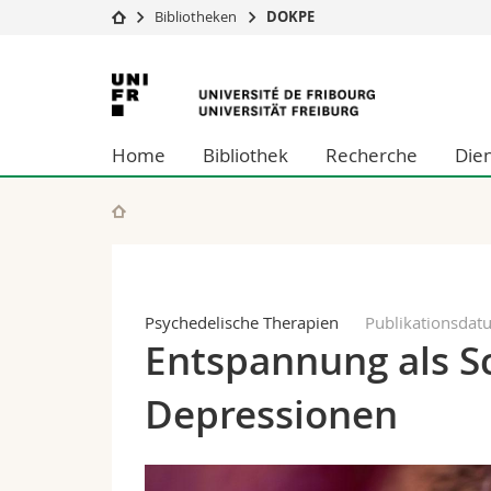
Bibliotheken
DOKPE
Universität
Fakultäten
Universität
Studium
Theologische Fa
Freiburg
Campus
Rechtswissensch
Home
Bibliothek
Recherche
Dien
Forschung
Wirtschafts- un
Universität
Philosophische 
Weiterbildung
Fak. für Erzieh
Math.-Nat. und
Interfakultär
Psychedelische Therapien
Publikationsdat
Entspannung als Sc
Depressionen