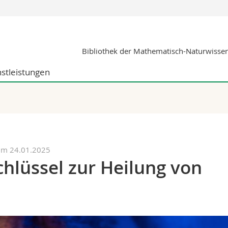
Informationen 
Bibliothek der Mathematisch-Naturwissen
k.
Studieninteressier
aftliche Fak.
Studierende
stleistungen
d Sozialwissenschaftliche Fak.
Medien
Fak.
Forschende
ungs- und Bildungswissenschaften
Mitarbeitende
 Med. Fak.
Doktorierende
um 24.01.2025
hlüssel zur Heilung von