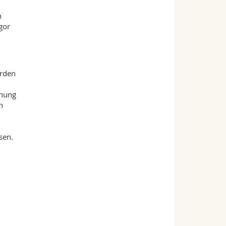
n
gor
erden
nnung
n
sen.