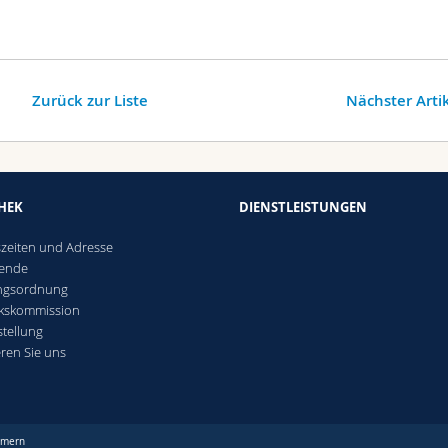
Zurück zur Liste
Nächster Arti
THEK
DIENSTLEISTUNGEN
s
zeiten und Adresse
tende
ngsordnung
ekskommission
stellung
eren Sie uns
mmern