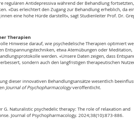
hre regulären Antidepressiva während der Behandlung fortsetzten,
ken. «Das erleichtert den Zugang zur Behandlung erheblich, da ei
innen eine hohe Hürde darstellt», sagt Studienleiter Prof. Dr. Gre
cher Therapien
volle Hinweise darauf, wie psychedelische Therapien optimiert w
ten Entspannungstechniken, etwa Atemübungen oder Meditation,
ehandlungsprotokolle werden. «Unsere Daten zeigen, dass Entspa
verbessert, sondern auch den langfristigen therapeutischen Nutze
tung dieser innovativen Behandlungsansätze wesentlich beeinflus
ten
Journal of Psychopharmacology
veröffentlicht.
r G. Naturalistic psychedelic therapy: The role of relaxation and
sponse. Journal of Psychopharmacology. 2024;38(10):873-886.