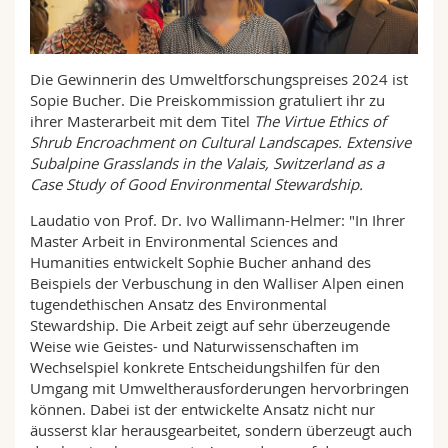
Math.-Nat. und Med. Fak.
Mitarbeitende
Webmail
Interfakultär
Doktorierende
Vorlesungsverzeichnis
Die Gewinnerin des Umweltforschungspreises 2024 ist
Sopie Bucher. Die Preiskommission gratuliert ihr zu
ihrer Masterarbeit mit dem Titel
The Virtue Ethics of
MyUnifr
Shrub Encroachment on Cultural Landscapes. Extensive
Subalpine Grasslands in the Valais, Switzerland as a
Case Study of Good Environmental Stewardship.
Laudatio von Prof. Dr. Ivo Wallimann-Helmer: "In Ihrer
Master Arbeit in Environmental Sciences and
Humanities entwickelt Sophie Bucher anhand des
Beispiels der Verbuschung in den Walliser Alpen einen
tugendethischen Ansatz des Environmental
Stewardship. Die Arbeit zeigt auf sehr überzeugende
Weise wie Geistes- und Naturwissenschaften im
Wechselspiel konkrete Entscheidungshilfen für den
Umgang mit Umweltherausforderungen hervorbringen
können. Dabei ist der entwickelte Ansatz nicht nur
äusserst klar herausgearbeitet, sondern überzeugt auch