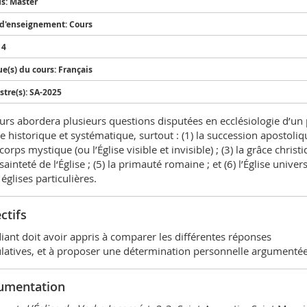
s: Master
d'enseignement: Cours
 4
e(s) du cours: Français
tre(s): SA-2025
urs abordera plusieurs questions disputées en ecclésiologie d’un 
e historique et systématique, surtout : (1) la succession apostoliq
 corps mystique (ou l’Église visible et invisible) ; (3) la grâce christi
 sainteté de l‘Église ; (5) la primauté romaine ; et (6) l’Église univers
 églises particulières.
ctifs
diant doit avoir appris à comparer les différentes réponses
latives, et à proposer une détermination personnelle argumentée
umentation