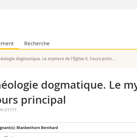
Vous êtes
Futurs étudia
Etudiants
ement
Recherche
conomiques et sociales et management
Médias
 sciences humaines
Chercheurs
 l'éducation et de la formation
Collaborateu
éologie dogmatique. Le mystere de l'Église II. Cours princ...
t médecine
Doctorants
aire
éologie dogmatique. Le myst
urs principal
TH.01171
gnant(s): Blankenhorn Bernhard