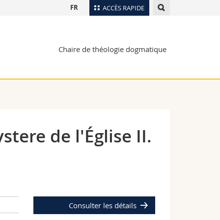
FR
ACCÈS RAPIDE
Annuaire du personnel
Chaire de théologie dogmatique
Plan d'accès
nts
Bibliothèques
Webmail
rs
Programme des cours
MyUnifr
ere de l'Église II.
Consulter les détails