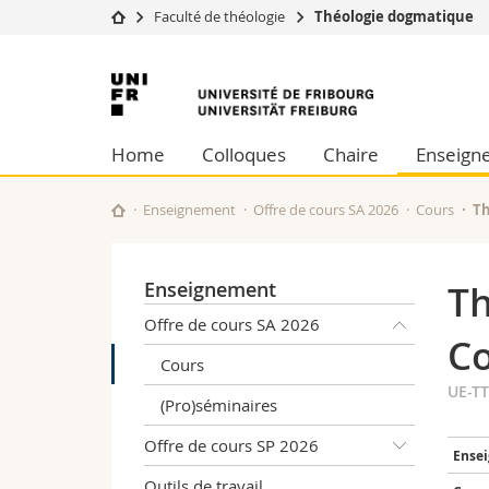
Faculté de théologie
Théologie dogmatique
Université
Facultés
Université
Etudes
Théologie
de
Campus
Droit
Home
Colloques
Chaire
Enseign
Recherche
Sciences é
Fribourg
Université
Lettres et
Formation continue
Sciences de
Enseignement
Offre de cours SA 2026
Cours
Th
Sciences e
Interfacult
Enseignement
Th
Offre de cours SA 2026
Co
Cours
UE-T
(Pro)séminaires
Offre de cours SP 2026
Ensei
Outils de travail