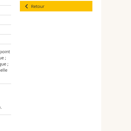
Retour
point
ue ;
que ;
elle
.