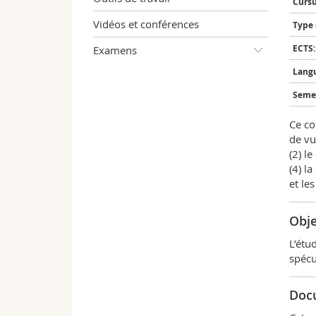
Cursu
Vidéos et conférences
Type 
ECTS:
Examens
Langu
Semes
Ce co
de vu
(2) le
(4) la
et les
Obje
L’étu
spécu
Doc