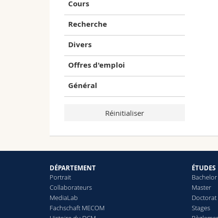
Cours
Recherche
Divers
Offres d'emploi
Général
DÉPARTEMENT
ÉTUDES
Portrait
Bachelor
Collaborateurs
Master
MediaLab
Doctorat
Fachschaft MECOM
Stages