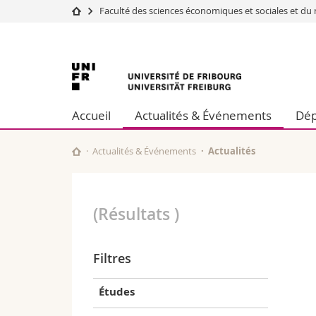
Faculté des sciences économiques et sociales et 
Université
Facultés
Université
Etudes
Théologie
Campus
Droit
de
Recherche
Sciences é
Accueil
Actualités & Événements
Dép
Université
Lettres et
Fribourg
Formation continue
Sciences de
Sciences e
Actualités & Événements
Actualités
Interfacult
(Résultats
)
Filtres
Études