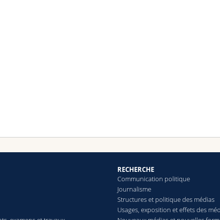
RECHERCHE
Communication politique
Journalisme
Structures et politique des médias
Usages, exposition et effets des mé