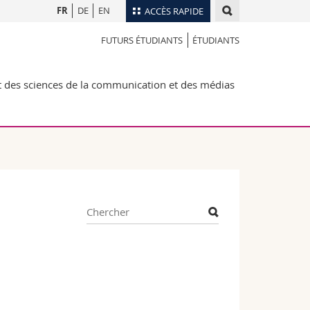
FR
DE
EN
ACCÈS RAPIDE
FUTURS ÉTUDIANTS
ÉTUDIANTS
Annuaire du personnel
Plan d'accès
nts
des sciences de la communication et des médias
Bibliothèques
Webmail
rs
Programme des cours
MyUnifr