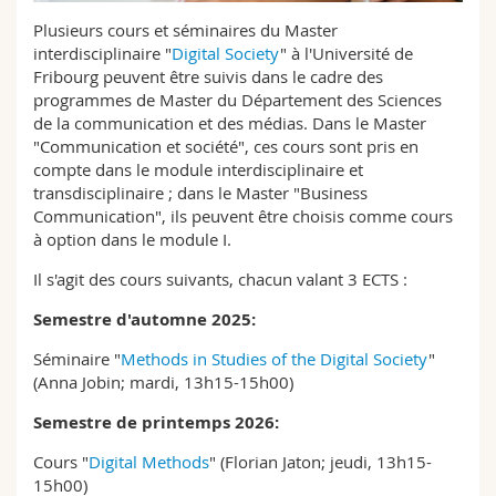
Sciences et médecine
Collaborateurs
Webmail
Plusieurs cours et séminaires du Master
interdisciplinaire "
Digital Society
" à l'Université de
Interfacultaire
Doctorants
Fribourg peuvent être suivis dans le cadre des
Programme des cours
programmes de Master du Département des Sciences
de la communication et des médias. Dans le Master
MyUnifr
"Communication et société", ces cours sont pris en
compte dans le module interdisciplinaire et
transdisciplinaire ; dans le Master "Business
Communication", ils peuvent être choisis comme cours
à option dans le module I.
Il s'agit des cours suivants, chacun valant 3 ECTS :
Semestre d'automne 2025:
Séminaire "
Methods in Studies of the Digital Society
"
(Anna Jobin; mardi, 13h15-15h00)
Semestre de printemps 2026:
Cours "
Digital Methods
" (Florian Jaton; jeudi, 13h15-
15h00)