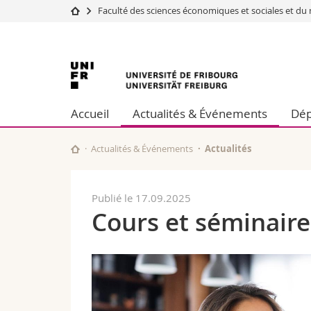
Faculté des sciences économiques et sociales et 
Université
Facultés
Université
Etudes
Théologie
Campus
Droit
de
Recherche
Sciences é
Accueil
Actualités & Événements
Dép
Université
Lettres et
Fribourg
Formation continue
Sciences de
Sciences e
Actualités & Événements
Actualités
Interfacult
Publié le 17.09.2025
Cours et séminaire