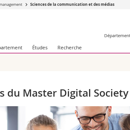
du management
Sciences de la communication et des médias
Vous êtes
Futurs étudia
Département 
Etudiants
conomiques et sociales et management
Médias
artement
Études
Recherche
 sciences humaines
Chercheurs
 l'éducation et de la formation
Collaborateu
t médecine
Doctorants
aire
s du Master Digital Society