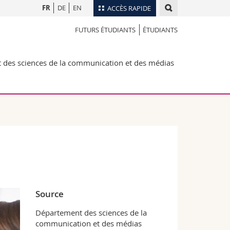
FR
DE
EN
ACCÈS RAPIDE
FUTURS ÉTUDIANTS
ÉTUDIANTS
Annuaire du personnel
Plan d'accès
nts
des sciences de la communication et des médias
Bibliothèques
Webmail
rs
Programme des cours
MyUnifr
Source
Département des sciences de la
communication et des médias