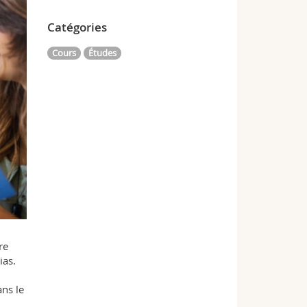
Catégories
Cours
Études
re
ias.
ans le