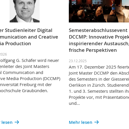
r Studienleiter Digital
Semesterabschlussevent
unication and Creative
DCCMP: Innovative Projek
a Production
inspirierender Austausch
frische Perspektiven
2026
olfgang G. Schäfer wird neuer
23.12.2025
enleiter des Joint Masters
Am 17. Dezember 2025 feiert
al Communication and
Joint Master DCCMP den Absc
ive Media Production (DCCMP)
des Semesters in der Giessere
niversität Freiburg mit der
Oerlikon in Zürich. Studieren
hochschule Graubünden.
1. und 3. Semesters stellten ih
Projekte vor, mit Präsentatio
und…
 lesen
Mehr lesen