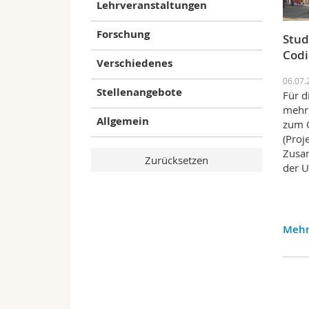
Lehrveranstaltungen
Forschung
Stud
Codi
Verschiedenes
06.07.
Stellenangebote
Für d
mehrs
Allgemein
zum 
(Proj
Zusam
der U
Mehr