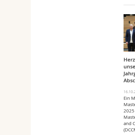
Herz
unse
Jahr
Absc
16.10.
Ein M
Mast
2025 
Maste
and C
(DCCM