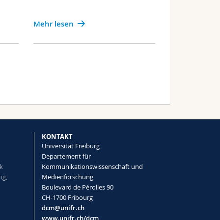
Mehr lesen
KONTAKT
Universität Freiburg
Departement für
k
Kommunikationswissenschaft und
ng,
Medienforschung
Boulevard de Pérolles 90
CH-1700 Fribourg
dcm@unifr.ch
www.unifr.ch/dcm