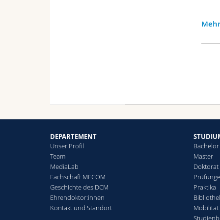
Mehr
DEPARTEMENT
STUDIU
Unser Profil
Bachelor
Team
Master
MediaLab
Doktorat
Fachschaft MECOM
Prüfunge
Geschichte des DCM
Praktika
Ehrendoktor:innen
Biblioth
Kontakt und Standort
Mobilität
Studienb