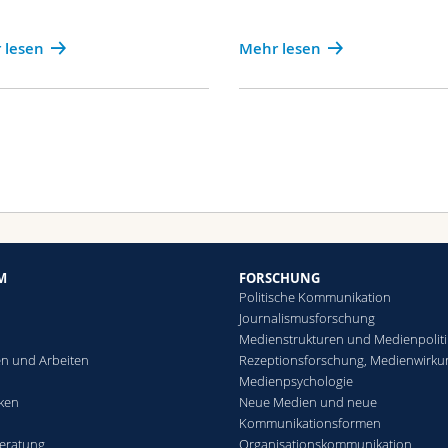
 lesen
Mehr lesen
M
FORSCHUNG
Politische Kommunikation
Journalismusforschung
Medienstrukturen und Medienpoliti
n und Arbeiten
Rezeptionsforschung, Medienwirku
Medienpsychologie
eken
Neue Medien und neue
Kommunikationsformen
eratung
Organisationskommunikation