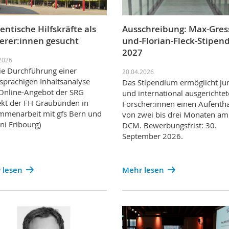
entische Hilfskräfte als
Ausschreibung: Max-Gress
erer:innen gesucht
und-Florian-Fleck-Stipen
2027
2026
ie Durchführung einer
20.04.2026
prachigen Inhaltsanalyse
Das Stipendium ermöglicht ju
Online-Angebot der SRG
und international ausgerichte
ekt der FH Graubünden in
Forscher:innen einen Aufentha
menarbeit mit gfs Bern und
von zwei bis drei Monaten am
ni Fribourg)
DCM. Bewerbungsfrist: 30.
September 2026.
 lesen
Mehr lesen