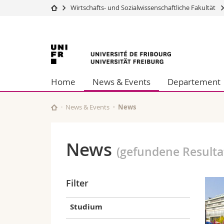
Wirtschafts- und Sozialwissenschaftliche Fakultät
Universität
Fakultäten
Universität
Studium
Theologische Fa
Campus
Rechtswissensch
Freiburg
Forschung
Wirtschafts- un
Home
News & Events
Departement
Universität
Philosophische 
Weiterbildung
Fak. für Erzieh
Math.-Nat. und
News & Events
News
Interfakultär
News
(gefundene Resulta
Filter
Studium