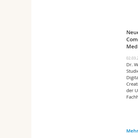
Neue
Comm
Medi
02.03.
Dr. W
Studi
Digit
Creat
der U
Fach
Mehr