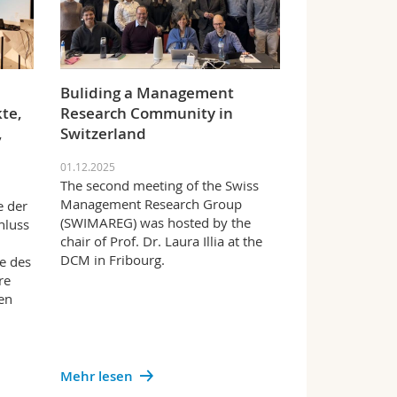
Buliding a Management
te,
Research Community in
,
Switzerland
01.12.2025
The second meeting of the Swiss
Management Research Group
e der
(SWIMAREG) was hosted by the
hluss
chair of Prof. Dr. Laura Illia at the
i
DCM in Fribourg.
de des
re
nen
Mehr lesen