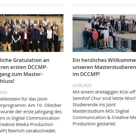
liche Gratulation an
Ein herzliches Willkomm
ren ersten DCCMP-
unseren Masterstudiere
gang zum Master-
im DCCMP!
hluss!
24.09.2025
Mit einem dreitägigen Kick-off
2025
Sennhof Chur sind letzte Woc
eilenstein für das Joint-
Studierende ins Joint
erprogramm: Am 10. Oktober
Masterstudium MSc Digital
wurde der erste Jahrgang des
Communication & Creative Me
rs in Digital Communication
Production gestartet.
reative Media Production
P) feierlich verabschiedet.